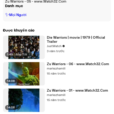
Zu Warriors - 05 - www.Watch32.Com
Danh mục
✨
Mọi Người
Được khuyến cáo
Die Warriors | movie | 1979 | Official
Trailer
JustWatch
3 năm trước
1:49
|
Sắp Tới
Zu Warriors - 06 - www.Watch32.Com
markszhamill
15 năm trước
14:08
Zu Warriors - 01 - www.Watch32.Com
markszhamill
15 năm trước
14:08