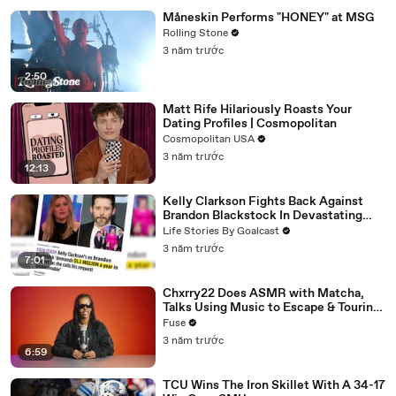
Måneskin Performs "HONEY" at MSG
Rolling Stone
3 năm trước
2:50
Matt Rife Hilariously Roasts Your
Dating Profiles | Cosmopolitan
Cosmopolitan USA
3 năm trước
12:13
Kelly Clarkson Fights Back Against
Brandon Blackstock In Devastating
Divorce Battle
Life Stories By Goalcast
3 năm trước
7:01
Chxrry22 Does ASMR with Matcha,
Talks Using Music to Escape & Touring
with The Weeknd
Fuse
3 năm trước
6:59
TCU Wins The Iron Skillet With A 34-17