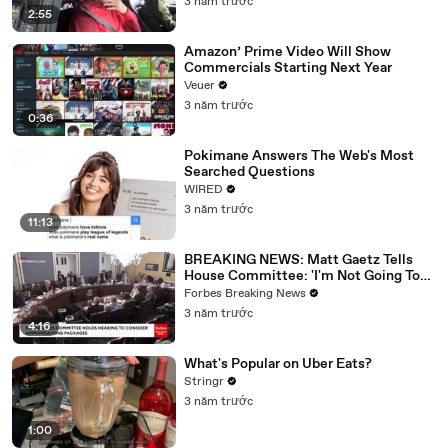
3 năm trước
2:55
Amazon’ Prime Video Will Show
Commercials Starting Next Year
Veuer
3 năm trước
0:36
Pokimane Answers The Web's Most
Searched Questions
WIRED
3 năm trước
11:13
BREAKING NEWS: Matt Gaetz Tells
House Committee: 'I'm Not Going To
Vote For A Continuing Resolution'
Forbes Breaking News
3 năm trước
4:16
What's Popular on Uber Eats?
Stringr
3 năm trước
1:00