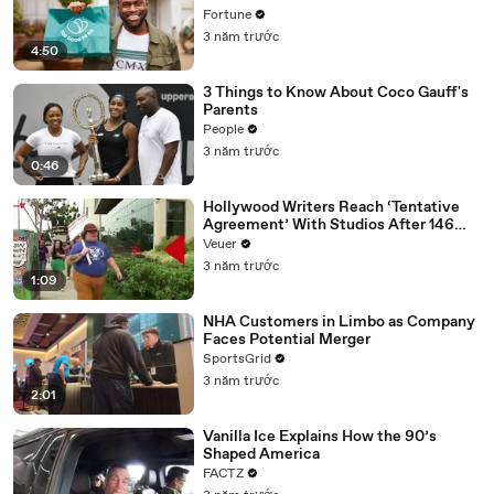
Fortune
3 năm trước
4:50
3 Things to Know About Coco Gauff's
Parents
People
3 năm trước
0:46
Hollywood Writers Reach ‘Tentative
Agreement’ With Studios After 146
Day Strike
Veuer
3 năm trước
1:09
NHA Customers in Limbo as Company
Faces Potential Merger
SportsGrid
3 năm trước
2:01
Vanilla Ice Explains How the 90’s
Shaped America
FACTZ