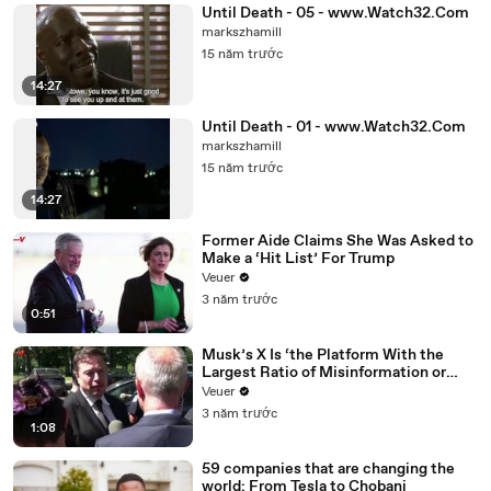
Until Death - 05 - www.Watch32.Com
markszhamill
15 năm trước
14:27
Until Death - 01 - www.Watch32.Com
markszhamill
15 năm trước
14:27
Former Aide Claims She Was Asked to
Make a ‘Hit List’ For Trump
Veuer
3 năm trước
0:51
Musk’s X Is ‘the Platform With the
Largest Ratio of Misinformation or
Disinformation’ Amongst All Social
Veuer
Media Platforms
3 năm trước
1:08
59 companies that are changing the
world: From Tesla to Chobani