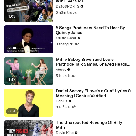
Win Over SMU
D210SPORTS
3 năm trước
1:08
5 Songs Producers Need To Hear By
Quincy Jones
Music Radar
3 tháng trước
2:08
Millie Bobby Brown and Louis
Partridge Talk Samba, Shaved Heads,
and Sherlock Holmes in the Latest Off
Vogue
the Cuff
5 tuần trước
8:54
Daniel Seavey “Love’s a Gun” Lyrics &
Meaning | Genius Verified
Genius
3 tuần trước
3:51
The Unexpected Revenge Of Billy
Mills
David King