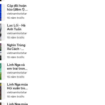
Cặp đôi hoàn
hảo (đêm 1) -
Phạm Văn
vietnamhotstar
Mách Văn Mai
15 năm trước
Hương
Lạc Lối - Hà
Anh Tuấn
vietnamhotstar
15 năm trước
Nghìn Trùng
Xa Cách -
Phan Đinh
vietnamhotstar
Tùng
15 năm trước
Linh Nga và
em trai trong
tiết mục múa
vietnamhotstar
Giấc mơ trưa
15 năm trước
Linh Nga múa
Hội xuân trong
chương trình
vietnamhotstar
Sen
15 năm trước
Linh Nga múa