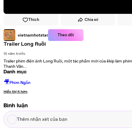
Thích
Chia sẻ
Theo dõi
vietnamhotstar
Trailer Long Ruồi
15 năm trước
Trailer phim điện ảnh Long Ruồi, một tác phẩm mới của êkíp làm phim Đ
Thanh Vân...
Danh mục
🎥
Phim Ngắn
Hiển thị ít hơn
Bình luận
Thêm
nhận
xét