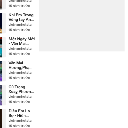
Don Nguyễn
vietnamhotstar
15 năm trước
Khi Em Trong
Vòng tay Anh
- Quỳnh Nga
vietnamhotstar
15 năm trước
Một Ngày Mới
- Văn Mai
Hương
vietnamhotstar
15 năm trước
Văn Mai
Hương,Phạm
Văn
vietnamhotstar
Mách[Cặp Đôi
15 năm trước
Hoàn
Hảo,đêm2]-
Cù Trọng
Mưa Rơi Lặng
Xoay,Phương
Thầm
Linh[Cặp Đôi
vietnamhotstar
Hoàn
15 năm trước
Hảo,đêm2]-
Thôi Anh Hãy
Điều Em Lo
Về
Sợ - Hiền
Thục
vietnamhotstar
15 năm trước