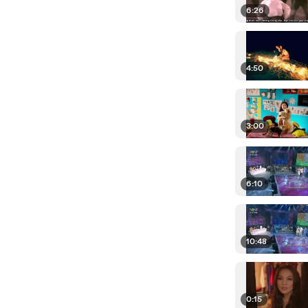
6:26
4:50
3:00
6:10
10:48
0:15