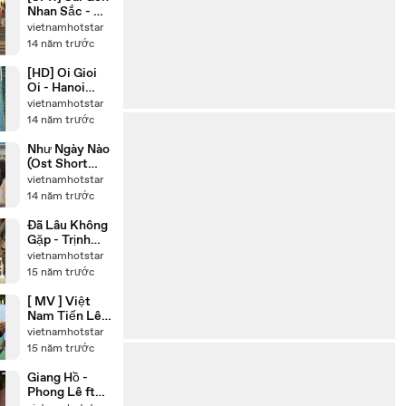
Nhan Sắc - NT
band ft Masta
vietnamhotstar
B
14 năm trước
[HD] Oi Gioi
Oi - Hanoi
Sessions
vietnamhotstar
Featuring EP
14 năm trước
Như Ngày Nào
(Ost Short
film Chị Ơi
vietnamhotstar
Anh Yêu Em)
14 năm trước
Đã Lâu Không
Gặp - Trịnh
Thăng Bình
vietnamhotstar
15 năm trước
[ MV ] Việt
Nam Tiến Lên
- 80 Nghệ Sĩ
vietnamhotstar
15 năm trước
Giang Hồ -
Phong Lê ft