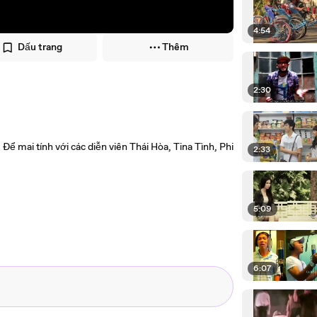
4:54
Dấu trang
Thêm
2:30
ể mai tính với các diễn viên Thái Hòa, Tina Tình, Phi
2:33
5:09
6:07