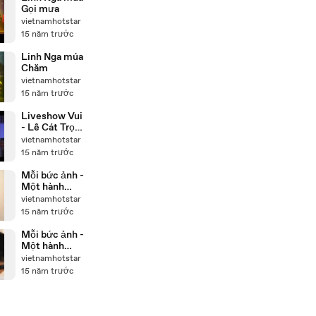
Gọi mưa
vietnamhotstar
15 năm trước
Linh Nga múa
Chăm
vietnamhotstar
15 năm trước
Liveshow Vui
- Lê Cát Trọng
Lý - Cơn bão
vietnamhotstar
nghiêng đêm
15 năm trước
Mỗi bức ảnh -
Một hành
động - Behind
vietnamhotstar
the scene
15 năm trước
Mỗi bức ảnh -
Một hành
động - Nam
vietnamhotstar
vương Tiến
15 năm trước
Đoàn