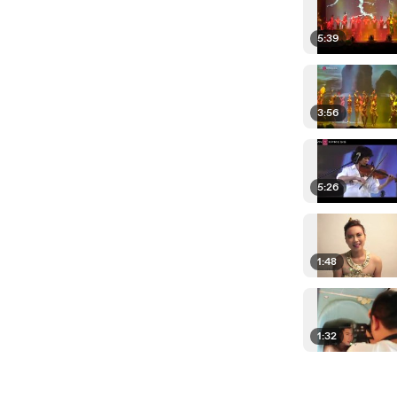
5:39
3:56
5:26
1:48
1:32