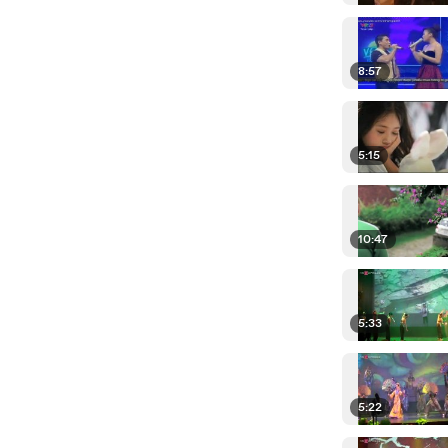
8:57
5:15
10:47
5:33
5:22