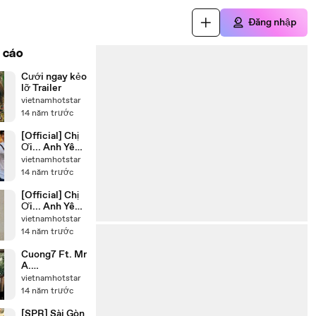
Đăng nhập
 cáo
Cưới ngay kẻo
lỡ Trailer
vietnamhotstar
14 năm trước
[Official] Chị
Ơi... Anh Yêu
Em! - Part Of
vietnamhotstar
Myself [Part
14 năm trước
2]
[Official] Chị
Ơi... Anh Yêu
Em! - Part Of
vietnamhotstar
Myself [Part 1]
14 năm trước
Cuong7 Ft. Mr
A.
Beautiful.Girl.
vietnamhotstar
Short
14 năm trước
FilmTrailer
[SPR] Sài Gòn