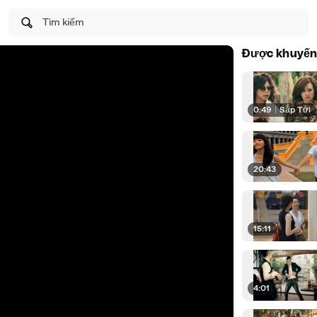
Tìm kiếm
Được khuyến
0:49
|
Sắp Tới
20:43
15:11
4:01