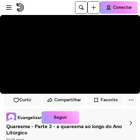
Pular para o player
Ir para o conteúdo principal
Conectar
Curtir
Compartilhar
Favorito
Seguir
Evangelizar
Quaresma - Parte 3 - a quaresma ao longo do Ano
Litúrgico