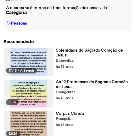
há 15 anos
A quaresma é tempo de transformação da nossa vida.
Categoria
✨
Pessoas
Recomendado
Solenidade do Sagrado Coração de
Jesus
Evangelizar
há 13 anos
17:15
|
A Seguir
As 12 Promessas do Sagrado Coração
de Jesus
Evangelizar
há 13 anos
8:36
Corpus Christi
Evangelizar
há 13 anos
12:39