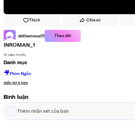
Thích
Chia sẻ
Theo dõi
xbthemxua01
INROMAN_1
15 năm trước
Danh mục
🎥
Phim Ngắn
Hiển thị ít hơn
Bình luận
Thêm
nhận
xét
của
bạn