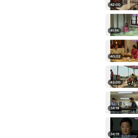
42:00
41:14
40:02
43:00
34:18
34:19