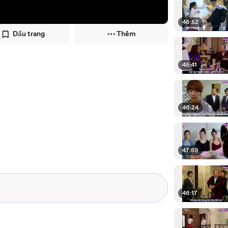
46:52
Dấu trang
Thêm
45:41
46:24
47:59
46:17