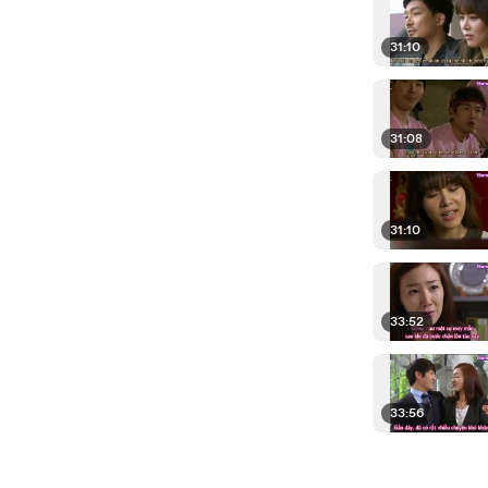
31:10
31:08
31:10
33:52
33:56