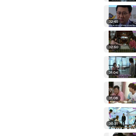
32:45
32:50
31:04
31:06
30:31