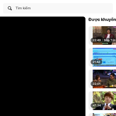
Tìm kiếm
Được khuyến
22:49
|
Sắp Tới
21:42
22:01
47:34