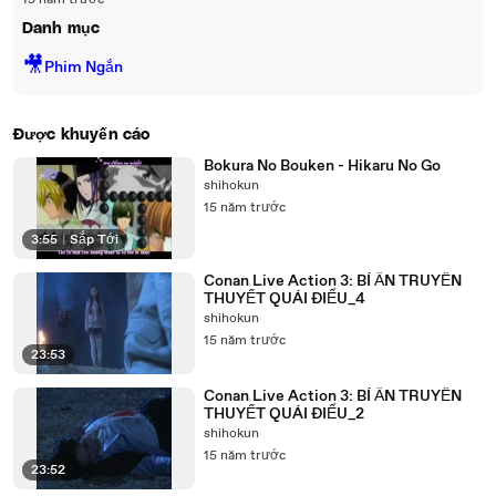
15 năm trước
Danh mục
🎥
Phim Ngắn
Được khuyến cáo
Bokura No Bouken - Hikaru No Go
shihokun
15 năm trước
3:55
|
Sắp Tới
Conan Live Action 3: BÍ ẨN TRUYỀN
THUYẾT QUÁI ĐIỂU_4
shihokun
15 năm trước
23:53
Conan Live Action 3: BÍ ẨN TRUYỀN
THUYẾT QUÁI ĐIỂU_2
shihokun
15 năm trước
23:52