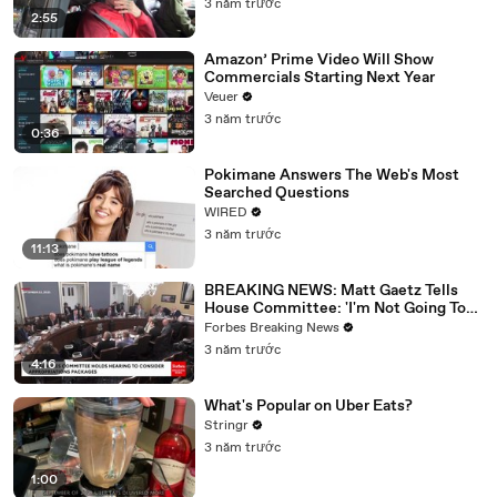
3 năm trước
2:55
Amazon’ Prime Video Will Show
Commercials Starting Next Year
Veuer
3 năm trước
0:36
Pokimane Answers The Web's Most
Searched Questions
WIRED
3 năm trước
11:13
BREAKING NEWS: Matt Gaetz Tells
House Committee: 'I'm Not Going To
Vote For A Continuing Resolution'
Forbes Breaking News
3 năm trước
4:16
What's Popular on Uber Eats?
Stringr
3 năm trước
1:00