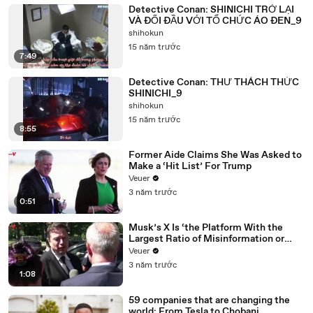
Detective Conan: SHINICHI TRỞ LẠI
VÀ ĐỐI ĐẦU VỚI TỔ CHỨC ÁO ĐEN_9
shihokun
15 năm trước
7:49
Detective Conan: THƯ THÁCH THỨC
SHINICHI_9
shihokun
15 năm trước
8:55
Former Aide Claims She Was Asked to
Make a ‘Hit List’ For Trump
Veuer
3 năm trước
0:51
Musk’s X Is ‘the Platform With the
Largest Ratio of Misinformation or
Disinformation’ Amongst All Social
Veuer
Media Platforms
3 năm trước
1:08
59 companies that are changing the
world: From Tesla to Chobani