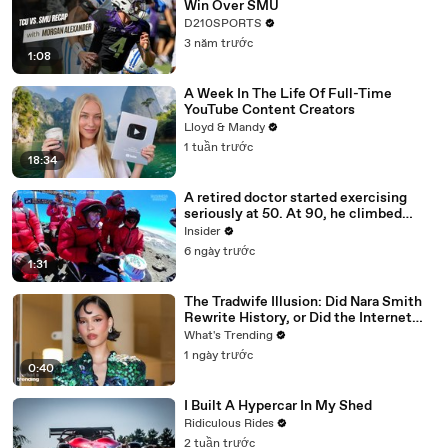
Win Over SMU
D210SPORTS
3 năm trước
1:08
A Week In The Life Of Full-Time
YouTube Content Creators
Lloyd & Mandy
1 tuần trước
18:34
A retired doctor started exercising
seriously at 50. At 90, he climbed
Kilimanjaro.
Insider
6 ngày trước
1:31
The Tradwife Illusion: Did Nara Smith
Rewrite History, or Did the Internet
Imagine It?
What's Trending
1 ngày trước
0:40
I Built A Hypercar In My Shed
Ridiculous Rides
2 tuần trước