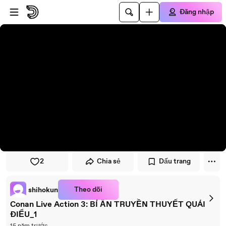
Đi đến trình phát
Đi đến nội dung chính
Đăng nhập
2
Chia sẻ
Dấu trang
Theo dõi
shihokun
Conan Live Action 3: BÍ ẨN TRUYỀN THUYẾT QUÁI
ĐIỂU_1