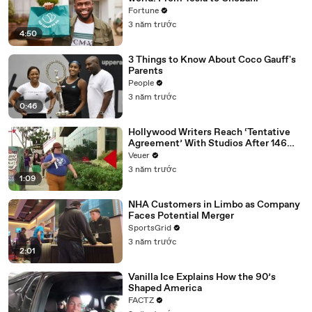
Fortune
3 năm trước
4:50
3 Things to Know About Coco Gauff's
Parents
People
3 năm trước
0:46
Hollywood Writers Reach ‘Tentative
Agreement’ With Studios After 146
Day Strike
Veuer
3 năm trước
1:09
NHA Customers in Limbo as Company
Faces Potential Merger
SportsGrid
3 năm trước
2:01
Vanilla Ice Explains How the 90’s
Shaped America
FACTZ