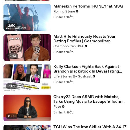
Måneskin Performs "HONEY" at MSG
Rolling Stone
3 năm trước
2:50
Matt Rife Hilariously Roasts Your
Dating Profiles | Cosmopolitan
Cosmopolitan USA
3 năm trước
12:13
Kelly Clarkson Fights Back Against
Brandon Blackstock In Devastating
Divorce Battle
Life Stories By Goalcast
3 năm trước
7:01
Chxrry22 Does ASMR with Matcha,
Talks Using Music to Escape & Touring
with The Weeknd
Fuse
3 năm trước
6:59
TCU Wins The Iron Skillet With A 34-17