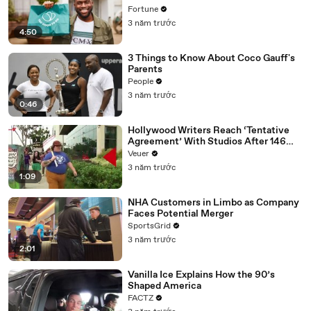
Fortune
3 năm trước
4:50
3 Things to Know About Coco Gauff's
Parents
People
3 năm trước
0:46
Hollywood Writers Reach ‘Tentative
Agreement’ With Studios After 146
Day Strike
Veuer
3 năm trước
1:09
NHA Customers in Limbo as Company
Faces Potential Merger
SportsGrid
3 năm trước
2:01
Vanilla Ice Explains How the 90’s
Shaped America
FACTZ