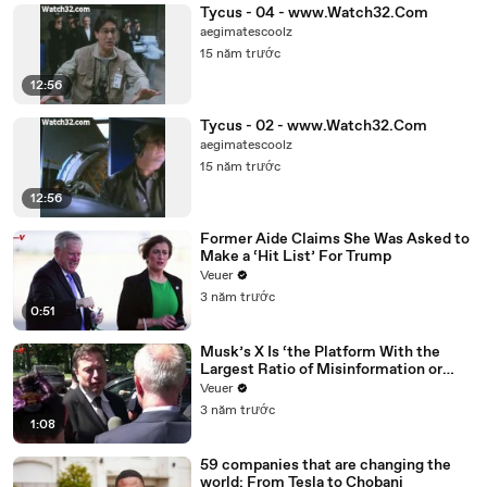
Tycus - 04 - www.Watch32.Com
aegimatescoolz
15 năm trước
12:56
Tycus - 02 - www.Watch32.Com
aegimatescoolz
15 năm trước
12:56
Former Aide Claims She Was Asked to
Make a ‘Hit List’ For Trump
Veuer
3 năm trước
0:51
Musk’s X Is ‘the Platform With the
Largest Ratio of Misinformation or
Disinformation’ Amongst All Social
Veuer
Media Platforms
3 năm trước
1:08
59 companies that are changing the
world: From Tesla to Chobani