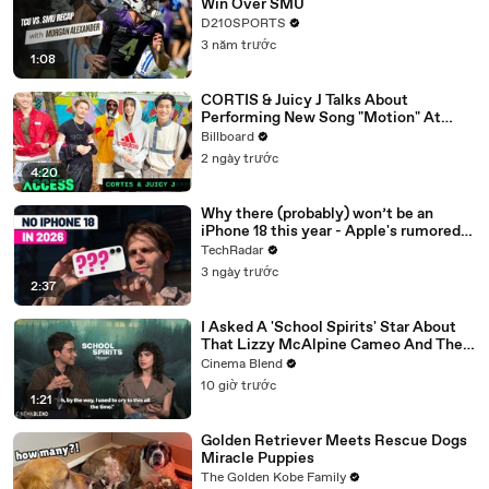
Win Over SMU
D210SPORTS
3 năm trước
1:08
CORTIS & Juicy J Talks About
Performing New Song "Motion" At
Lollapalooza 2026 | All Access
Billboard
2 ngày trước
4:20
Why there (probably) won’t be an
iPhone 18 this year - Apple's rumored
release schedule explained
TechRadar
3 ngày trước
2:37
I Asked A 'School Spirits' Star About
That Lizzy McAlpine Cameo And The
Greater Meaning Behind It
Cinema Blend
10 giờ trước
1:21
Golden Retriever Meets Rescue Dogs
Miracle Puppies
The Golden Kobe Family