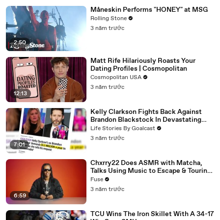
Måneskin Performs "HONEY" at MSG
Rolling Stone
3 năm trước
2:50
Matt Rife Hilariously Roasts Your
Dating Profiles | Cosmopolitan
Cosmopolitan USA
3 năm trước
12:13
Kelly Clarkson Fights Back Against
Brandon Blackstock In Devastating
Divorce Battle
Life Stories By Goalcast
3 năm trước
7:01
Chxrry22 Does ASMR with Matcha,
Talks Using Music to Escape & Touring
with The Weeknd
Fuse
3 năm trước
6:59
TCU Wins The Iron Skillet With A 34-17