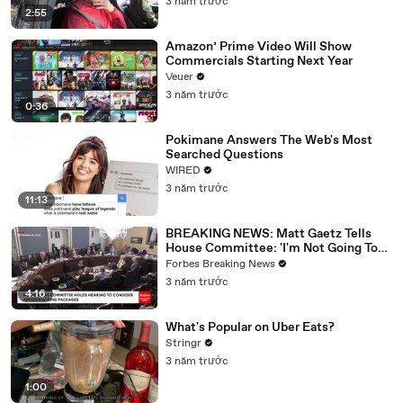
3 năm trước
2:55
Amazon’ Prime Video Will Show
Commercials Starting Next Year
Veuer
3 năm trước
0:36
Pokimane Answers The Web's Most
Searched Questions
WIRED
3 năm trước
11:13
BREAKING NEWS: Matt Gaetz Tells
House Committee: 'I'm Not Going To
Vote For A Continuing Resolution'
Forbes Breaking News
3 năm trước
4:16
What's Popular on Uber Eats?
Stringr
3 năm trước
1:00