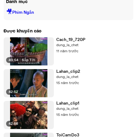
Danh mục
🎥
Phim Ngắn
Được khuyến cáo
Cach_19_720P
dung_la_chet
11 năm trước
49:54
|
Sắp Tới
Lahan_clip2
dung_la_chet
15 năm trước
42:52
Lahan_clip1
dung_la_chet
15 năm trước
42:56
ToiCamDo3