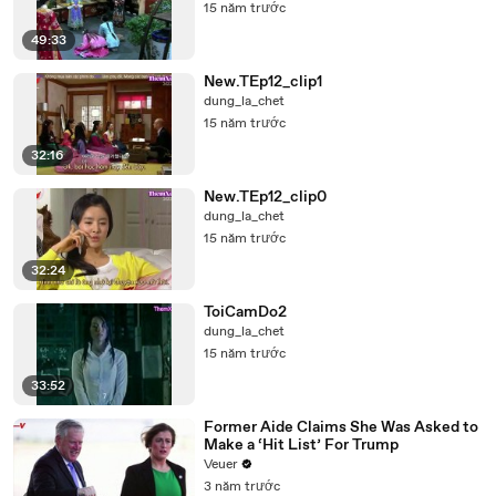
15 năm trước
49:33
New.TEp12_clip1
dung_la_chet
15 năm trước
32:16
New.TEp12_clip0
dung_la_chet
15 năm trước
32:24
ToiCamDo2
dung_la_chet
15 năm trước
33:52
Former Aide Claims She Was Asked to
Make a ‘Hit List’ For Trump
Veuer
3 năm trước