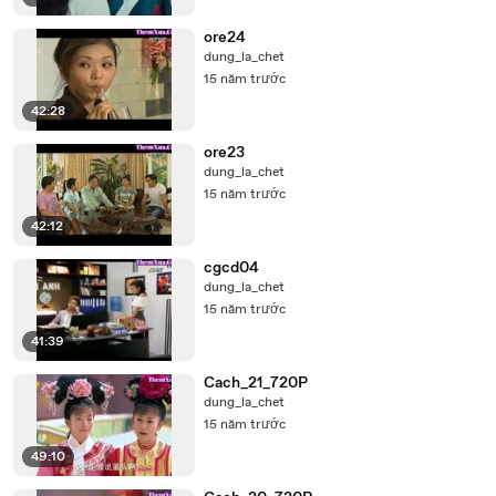
ore24
dung_la_chet
15 năm trước
42:28
ore23
dung_la_chet
15 năm trước
42:12
cgcd04
dung_la_chet
15 năm trước
41:39
Cach_21_720P
dung_la_chet
15 năm trước
49:10