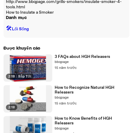
http://www.bbqpage.com/grills-smokers/insulate-smoker-4-
tools.html
How to Insulate a Smoker
Danh mục
🛠️
Lối Sống
Được khuyến cáo
3 FAQs about HGH Releasers
bbqpage
15 năm trước
2:18
|
Sắp Tới
How to Recognize Natural HGH
Releasers
bbqpage
15 năm trước
2:18
How to Know Benefits of HGH
Releasers
bbqpage