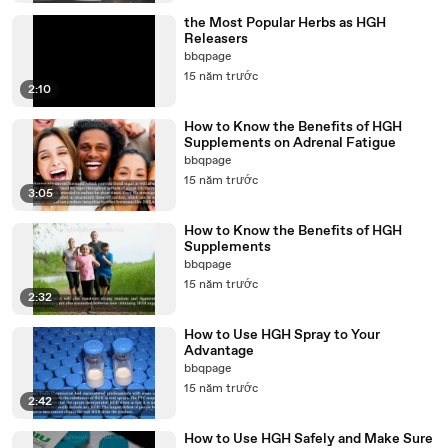
the Most Popular Herbs as HGH
Releasers
bbqpage
15 năm trước
2:10
How to Know the Benefits of HGH
Supplements on Adrenal Fatigue
bbqpage
15 năm trước
3:05
How to Know the Benefits of HGH
Supplements
bbqpage
15 năm trước
2:32
How to Use HGH Spray to Your
Advantage
bbqpage
15 năm trước
2:42
How to Use HGH Safely and Make Sure