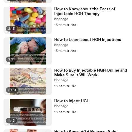
How to Know about the Facts of
Injectable HGH Therapy
bbqpage
15 năm trước
2:15
How to Learn about HGH Injections
bbqpage
15 năm trước
2:23
How to Buy Injectable HGH Online and
Make Sure it Will Work
bbqpage
15 năm trước
2:00
How to Inject HGH
bbqpage
15 năm trước
1:43
How to Know HGH Releaser Side