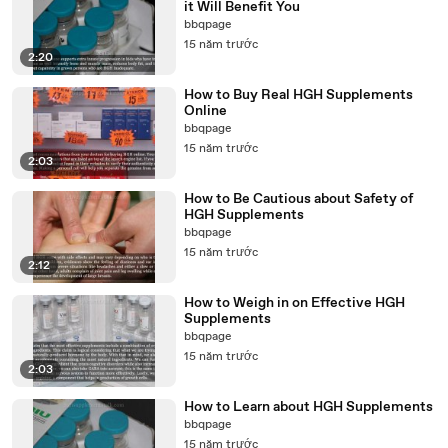
it Will Benefit You
bbqpage
15 năm trước
2:20
How to Buy Real HGH Supplements
Online
bbqpage
15 năm trước
2:03
How to Be Cautious about Safety of
HGH Supplements
bbqpage
15 năm trước
2:12
How to Weigh in on Effective HGH
Supplements
bbqpage
15 năm trước
2:03
How to Learn about HGH Supplements
bbqpage
15 năm trước