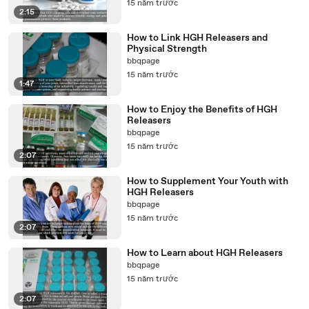
15 năm trước
2:15
How to Link HGH Releasers and
Physical Strength
bbqpage
15 năm trước
1:47
How to Enjoy the Benefits of HGH
Releasers
bbqpage
15 năm trước
2:07
How to Supplement Your Youth with
HGH Releasers
bbqpage
15 năm trước
2:07
How to Learn about HGH Releasers
bbqpage
15 năm trước
2:07