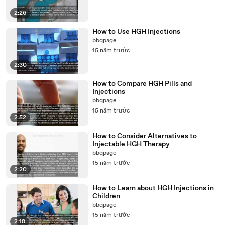
2:26
How to Use HGH Injections
bbqpage
15 năm trước
2:30
How to Compare HGH Pills and
Injections
bbqpage
15 năm trước
2:52
How to Consider Alternatives to
Injectable HGH Therapy
bbqpage
15 năm trước
2:20
How to Learn about HGH Injections in
Children
bbqpage
15 năm trước
2:18