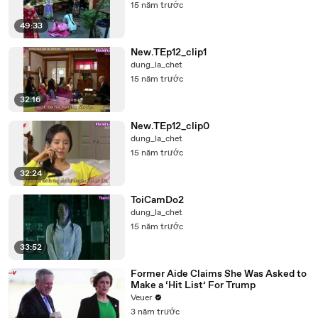
15 năm trước
49:33
New.TEp12_clip1
dung_la_chet
15 năm trước
32:16
New.TEp12_clip0
dung_la_chet
15 năm trước
32:24
ToiCamDo2
dung_la_chet
15 năm trước
33:52
Former Aide Claims She Was Asked to
Make a ‘Hit List’ For Trump
Veuer
3 năm trước