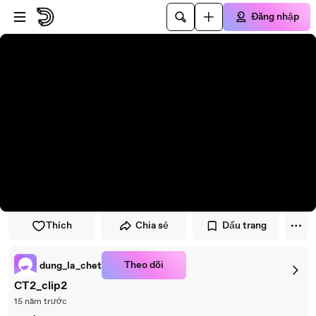
Đi đến trình phát
Đi đến nội dung chính
Đăng nhập
Thích
Chia sẻ
Dấu trang
Theo dõi
dung_la_chet
CT2_clip2
15 năm trước