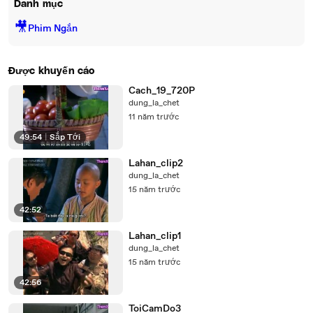
Danh mục
🎥
Phim Ngắn
Được khuyến cáo
Cach_19_720P
dung_la_chet
11 năm trước
49:54
|
Sắp Tới
Lahan_clip2
dung_la_chet
15 năm trước
42:52
Lahan_clip1
dung_la_chet
15 năm trước
42:56
ToiCamDo3