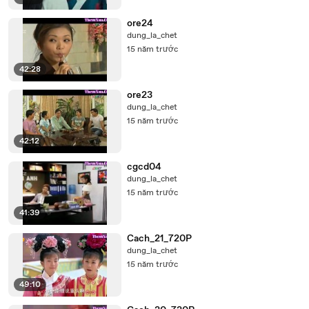
ore24
dung_la_chet
15 năm trước
42:28
ore23
dung_la_chet
15 năm trước
42:12
cgcd04
dung_la_chet
15 năm trước
41:39
Cach_21_720P
dung_la_chet
15 năm trước
49:10