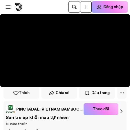
Đi đến trình phát
Đi đến nội dung chính
Đăng nhập
Thích
Chia sẻ
Dấu trang
Theo dõi
PINCTADALI VIETNAM BAMBOO ALI
Sàn tre ép khối màu tự nhiên
15 năm trước