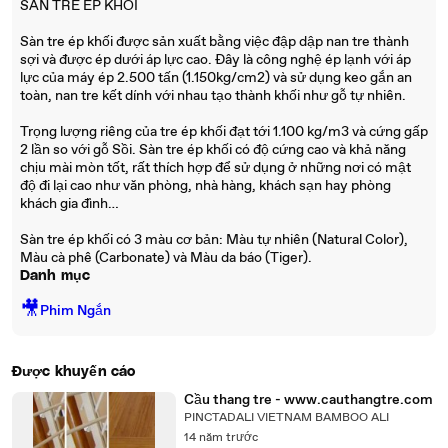
SÀN TRE ÉP KHỐI
Sàn tre ép khối được sản xuất bằng việc đập dập nan tre thành
sợi và được ép dưới áp lực cao. Đây là công nghệ ép lạnh với áp
lực của máy ép 2.500 tấn (1.150kg/cm2) và sử dụng keo gắn an
toàn, nan tre kết dính với nhau tạo thành khối như gỗ tự nhiên.
Trọng lượng riêng của tre ép khối đạt tới 1.100 kg/m3 và cứng gấp
2 lần so với gỗ Sồi. Sàn tre ép khối có độ cứng cao và khả năng
chịu mài mòn tốt, rất thích hợp để sử dụng ở những nơi có mật
độ đi lại cao như văn phòng, nhà hàng, khách sạn hay phòng
khách gia đình…
Sàn tre ép khối có 3 màu cơ bản: Màu tự nhiên (Natural Color),
Màu cà phê (Carbonate) và Màu da báo (Tiger).
Danh mục
🎥
Phim Ngắn
Được khuyến cáo
Cầu thang tre - www.cauthangtre.com
PINCTADALI VIETNAM BAMBOO ALI
14 năm trước