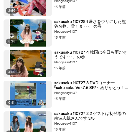
Neogessy1107
15 年前
2:56
sakusaku 110728 1 暑さをウリにした熊
谷名物、雪くま･･･、の巻
Neogessy1107
15 年前
5:25
sakusaku 110727 4 韓国は今日も雨だそ
うです･･･、の巻
Neogessy1107
15 年前
4:59
sakusaku 110727 3 DVDコーナー：
『saku saku Ver.7.5 SP/～ありがとう！
4:3～』
Neogessy1107
15 年前
6:11
sakusaku 110727 2 2 ゲストは初登場の
南波志帆さんです 3/5
Neogessy1107
15 年前