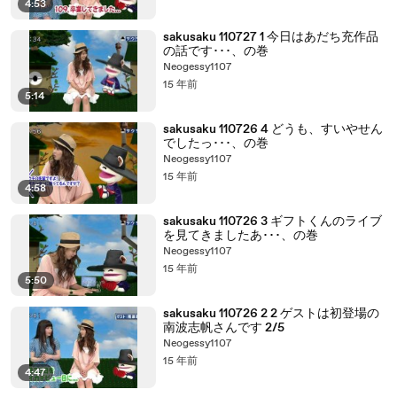
4:53
sakusaku 110727 1 今日はあだち充作品
の話です･･･、の巻
Neogessy1107
15 年前
5:14
sakusaku 110726 4 どうも、すいやせん
でしたっ･･･、の巻
Neogessy1107
15 年前
4:58
sakusaku 110726 3 ギフトくんのライブ
を見てきましたあ･･･、の巻
Neogessy1107
15 年前
5:50
sakusaku 110726 2 2 ゲストは初登場の
南波志帆さんです 2/5
Neogessy1107
15 年前
4:47