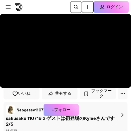
プレイヤーにスキップ
メインコンテンツにスキップ
ログイン
ブックマー
いいね
共有する
ク
+フォロー
Neogessy1107
sakusaku 110719 2 ゲストは初登場のKyleeさんです
2/5