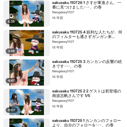
sakusaku 110726 1 さすが東進さん、一
番に見つけました･･･、の巻
Neogessy1107
15 年前
5:35
sakusaku 110725 4 鋭利な人たちが、何
のフィルターも通さずガンガン来
る･･･、の巻
Neogessy1107
15 年前
3:58
sakusaku 110725 3 カンカンの反響の続
きです･･･、の巻
Neogessy1107
15 年前
4:47
sakusaku 110725 2 2 ゲストは初登場の
南波志帆さんです 1/5
Neogessy1107
15 年前
6:07
sakusaku 110725 1 カンカンのフォロー
より、自分のフォローを･･･、の巻