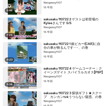
Neogessy1107
15 年前
5:46
sakusaku 110722 2 ゲストは初登場の
Kyleeさんです 5/5
Neogessy1107
15 年前
7:23
sakusaku 110722 1 銀ピカー(CAR)に自
分の車が映るんです･･･、の巻
Neogessy1107
15 年前
6:23
sakusaku 110722 4 ゲームコーナー：ク
イーンズゲイト スパイラルカオス【PSP】
Neogessy1107
15 年前
5:34
sakusaku 110722 3 探偵ギフト★スクー
プ カンカンtvkうつらない疑惑、の巻
Neogessy1107