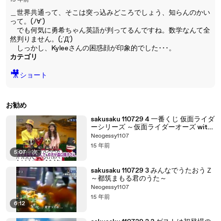
15 年前
＿世界共通って、そこは突っ込みどころでしょう、知らんのかい
って。(ﾉ∀`)
でも何気に勇希ちゃん英語が判ってるんですね。数学なんて全
然判りません。(;´Д`)
しっかし、Kyleeさんの困惑顔が印象的でした･･･。
カテゴリ
🎥
ショート
お勧め
sakusaku 110729 4 一番くじ 仮面ライダ
ーシリーズ ～仮面ライダーオーズ with
40th編～
Neogessy1107
15 年前
5:07
|
次
sakusaku 110729 3 みんなでうたおうＺ
～都筑まもる君のうた～
Neogessy1107
15 年前
6:12