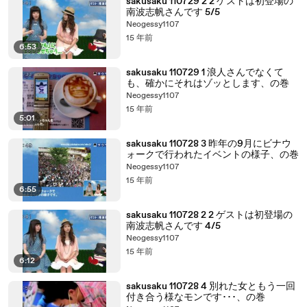
sakusaku 110729 2 2 ゲストは初登場の
南波志帆さんです 5/5
Neogessy1107
15 年前
6:53
sakusaku 110729 1 浪人さんでなくて
も、確かにそれはゾッとします、の巻
Neogessy1107
15 年前
5:01
sakusaku 110728 3 昨年の9月にビナウ
ォークで行われたイベントの様子、の巻
Neogessy1107
15 年前
6:55
sakusaku 110728 2 2 ゲストは初登場の
南波志帆さんです 4/5
Neogessy1107
15 年前
6:12
sakusaku 110728 4 別れた女ともう一回
付き合う様なモンです･･･、の巻