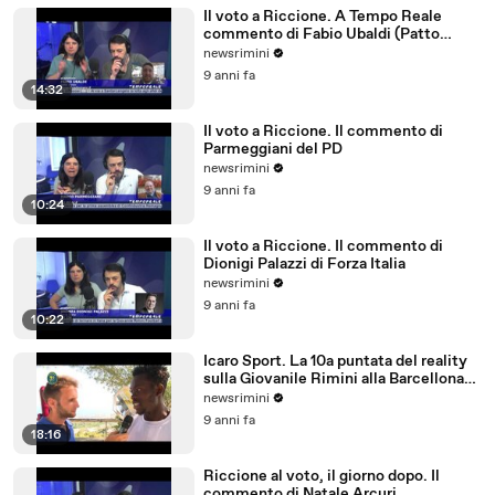
Il voto a Riccione. A Tempo Reale
commento di Fabio Ubaldi (Patto
Civico Riccione)
newsrimini
9 anni fa
14:32
Il voto a Riccione. Il commento di
Parmeggiani del PD
newsrimini
9 anni fa
10:24
Il voto a Riccione. Il commento di
Dionigi Palazzi di Forza Italia
newsrimini
9 anni fa
10:22
Icaro Sport. La 10a puntata del reality
sulla Giovanile Rimini alla Barcellona
Professional Cup
newsrimini
9 anni fa
18:16
Riccione al voto, il giorno dopo. Il
commento di Natale Arcuri