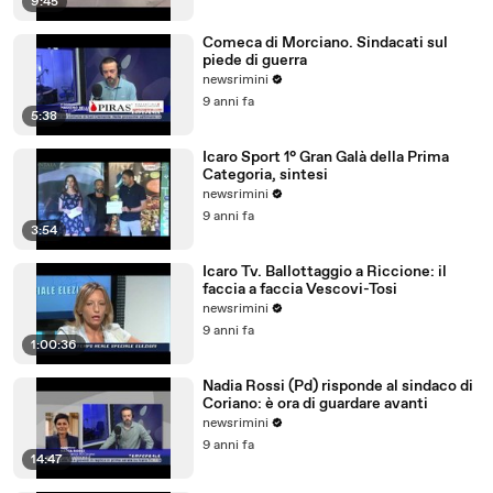
9:45
Comeca di Morciano. Sindacati sul
piede di guerra
newsrimini
9 anni fa
5:38
Icaro Sport 1° Gran Galà della Prima
Categoria, sintesi
newsrimini
9 anni fa
3:54
Icaro Tv. Ballottaggio a Riccione: il
faccia a faccia Vescovi-Tosi
newsrimini
9 anni fa
1:00:36
Nadia Rossi (Pd) risponde al sindaco di
Coriano: è ora di guardare avanti
newsrimini
9 anni fa
14:47