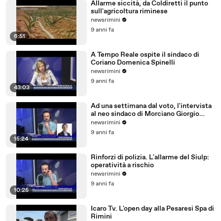
Allarme siccità, da Coldiretti il punto
sull'agricoltura riminese
newsrimini
9 anni fa
6:51
A Tempo Reale ospite il sindaco di
Coriano Domenica Spinelli
newsrimini
9 anni fa
43:03
Ad una settimana dal voto, l'intervista
al neo sindaco di Morciano Giorgio
Ciotti
newsrimini
9 anni fa
15:24
Rinforzi di polizia. L'allarme del Siulp:
operatività a rischio
newsrimini
9 anni fa
10:25
Icaro Tv. L'open day alla Pesaresi Spa di
Rimini