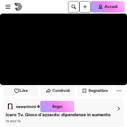
Vai al lettore
Passa al contenuto principale
Accedi
Like
Condividi
Segnalibro
Segui
newsrimini
Icaro Tv. Gioco d'azzardo: dipendenze in aumento
15 anni fa