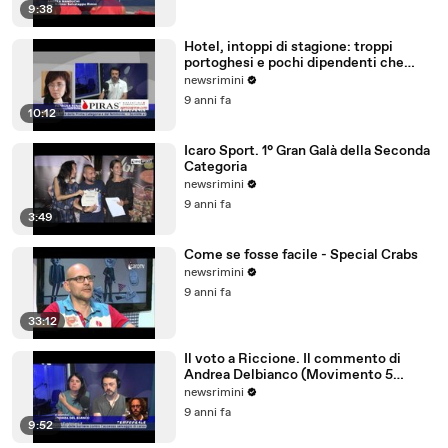
9:38
Hotel, intoppi di stagione: troppi
portoghesi e pochi dipendenti che
parlano tedesco
newsrimini
9 anni fa
10:12
Icaro Sport. 1° Gran Galà della Seconda
Categoria
newsrimini
9 anni fa
3:49
Come se fosse facile - Special Crabs
newsrimini
9 anni fa
33:12
Il voto a Riccione. Il commento di
Andrea Delbianco (Movimento 5
Stelle)
newsrimini
9 anni fa
9:52