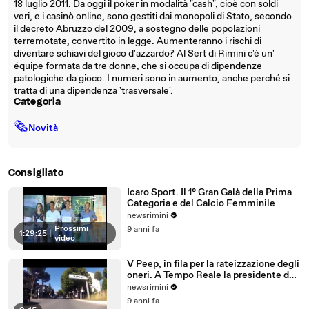
18 luglio 2011. Da oggi il poker in modalità "cash", cioè con soldi
veri, e i casinò online, sono gestiti dai monopoli di Stato, secondo
il decreto Abruzzo del 2009, a sostegno delle popolazioni
terremotate, convertito in legge. Aumenteranno i rischi di
diventare schiavi del gioco d'azzardo? Al Sert di Rimini c'è un'
équipe formata da tre donne, che si occupa di dipendenze
patologiche da gioco. I numeri sono in aumento, anche perché si
tratta di una dipendenza 'trasversale'.
Categoria
🗞
Novità
Consigliato
Icaro Sport. Il 1° Gran Galà della Prima
Categoria e del Calcio Femminile
newsrimini
Prossimi
9 anni fa
1:29:25
|
video
V Peep, in fila per la rateizzazione degli
oneri. A Tempo Reale la presidente del
Comitato
newsrimini
9 anni fa