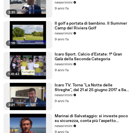
newsrimini
9 anni fa
2:31
Il golf a portata di bambino. Il Summer
Camp del Riviera Golf
newsrimini
9 anni fa
7:16
Icaro Sport. Calcio d'Estate: 1° Gran
Galà della Seconda Categoria
newsrimini
9 anni fa
1:41:43
Icaro TV. Torna "La Notte delle
Streghe", dal 21 al 25 giugno 2017 a San
Giovanni in M
newsrimini
9 anni fa
2:21
Marinai di Salvataggio: si investe poco
su sicurezza, conta più l'aspetto
economico
newsrimini
9 anni fa