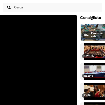
Cerca
Consigliato
Prossimi
1:12
|
video
3:29:35
1:52:46
13:58