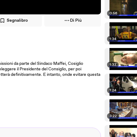
0:56
Segnalibro
Di Più
1:34
imissioni da parte del Sindaco Maffei, Cosiglio
1:33
eggere il Presidente del Consiglio, per poi
metterà definitivamente. E intanto, onde evitare questa
1:24
3:22