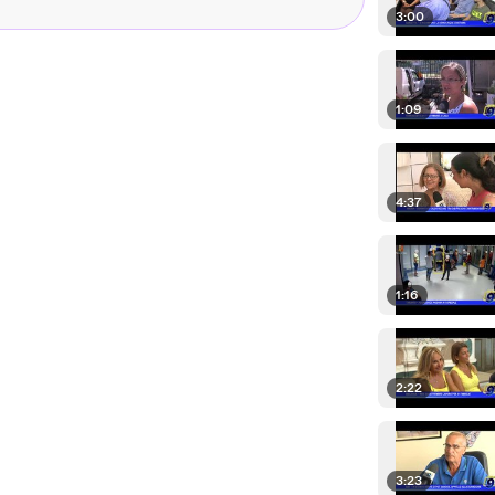
3:00
1:09
4:37
1:16
2:22
3:23