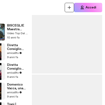
Accedi
BISCEGLIE
Maestra
picchia i
Video Top Dal Web
piccoli
10 anni fa
Diretta
Consiglio
Comunale di
amica9tv
Barletta del
9 anni fa
28/07/2017
Diretta
Consiglio
Comunale di
amica9tv
Barletta del
9 anni fa
31/07/2017
Domenico
Vacca, una
storia tutta
amica9tv
pugliese
9 anni fa
Trani |