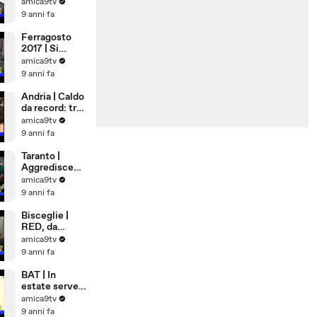
Democrazia
amica9tv
Cristiana
9 anni fa
Ferragosto
2017 | Si
rimane a casa
amica9tv
9 anni fa
Andria | Caldo
da record: tra
cibi freschi e
amica9tv
matrimoni
9 anni fa
bollenti
Taranto |
Aggredisce
anzia in
amica9tv
ospedale
9 anni fa
Bisceglie |
RED, da
Settembre
amica9tv
lavoro per 81
9 anni fa
famiglie
BAT | In
estate serve
più sangue,
amica9tv
appello alla
9 anni fa