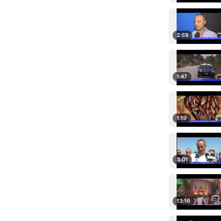
2:58
1:47
1:19
3:01
13:16