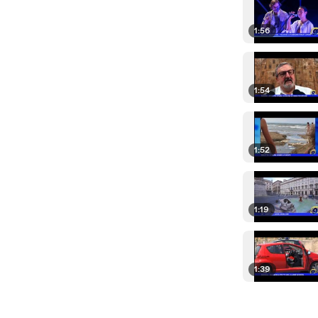
1:56
1:54
1:52
1:19
1:39