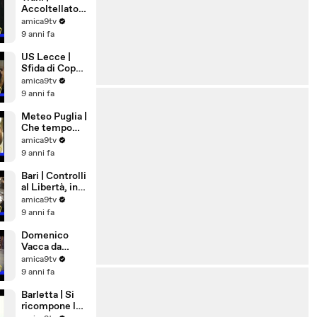
Accoltellato
28enne in Via
amica9tv
Ognissanti
9 anni fa
US Lecce |
Sfida di Coppa
a Pordenone
amica9tv
9 anni fa
Meteo Puglia |
Che tempo
farà a
amica9tv
Ferragosto
9 anni fa
Bari | Controlli
al Libertà, in
via Nicolai una
amica9tv
pistola
9 anni fa
lanciarazzi
Domenico
Vacca da
Andria a New
amica9tv
York,
9 anni fa
eccellenza di
Puglia
Barletta | Si
ricompone la