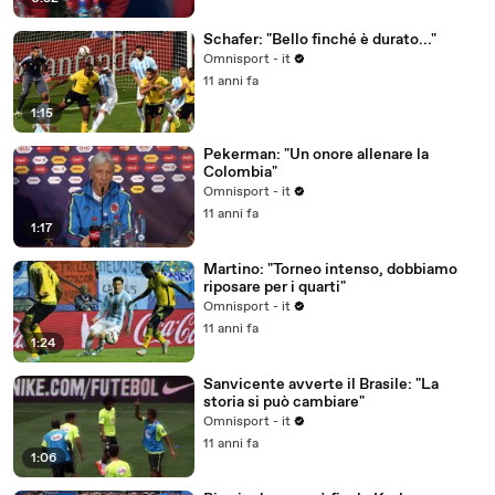
Schafer: "Bello finché è durato..."
Omnisport - it
11 anni fa
1:15
Pekerman: "Un onore allenare la
Colombia"
Omnisport - it
11 anni fa
1:17
Martino: "Torneo intenso, dobbiamo
riposare per i quarti"
Omnisport - it
11 anni fa
1:24
Sanvicente avverte il Brasile: "La
storia si può cambiare"
Omnisport - it
11 anni fa
1:06