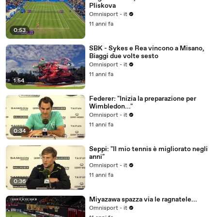
Pliskova
Omnisport - it
11 anni fa
0:53
SBK - Sykes e Rea vincono a Misano,
Biaggi due volte sesto
Omnisport - it
11 anni fa
1:54
Federer: "Inizia la preparazione per
Wimbledon..."
Omnisport - it
11 anni fa
0:34
Seppi: "Il mio tennis è migliorato negli
anni"
Omnisport - it
11 anni fa
0:36
Miyazawa spazza via le ragnatele...
Omnisport - it