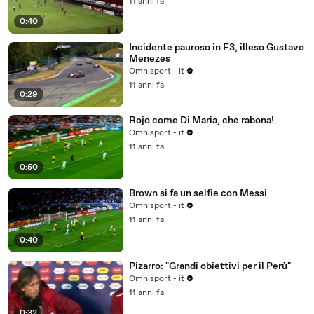
11 anni fa
0:40
Incidente pauroso in F3, illeso Gustavo
Menezes
Omnisport - it
11 anni fa
0:29
Rojo come Di Maria, che rabona!
Omnisport - it
11 anni fa
0:50
Brown si fa un selfie con Messi
Omnisport - it
11 anni fa
0:40
Pizarro: "Grandi obiettivi per il Perù"
Omnisport - it
11 anni fa
0:32