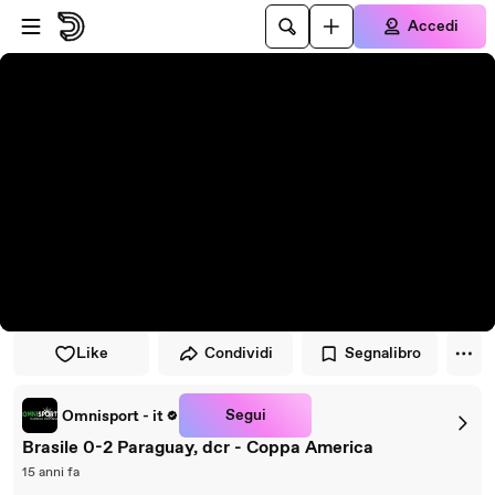
Vai al lettore
Passa al contenuto principale
Accedi
Like
Condividi
Segnalibro
Segui
Omnisport - it
Brasile 0-2 Paraguay, dcr - Coppa America
15 anni fa