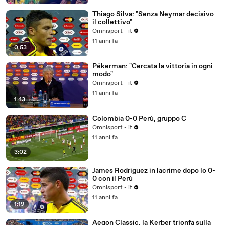
Thiago Silva: "Senza Neymar decisivo
il collettivo"
Omnisport - it
11 anni fa
0:53
Pékerman: "Cercata la vittoria in ogni
modo"
Omnisport - it
11 anni fa
1:43
Colombia 0-0 Perù, gruppo C
Omnisport - it
11 anni fa
3:02
James Rodriguez in lacrime dopo lo 0-
0 con il Perù
Omnisport - it
11 anni fa
1:19
Aegon Classic, la Kerber trionfa sulla