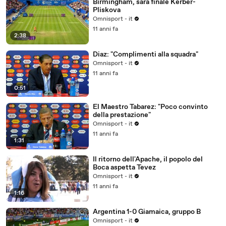
Birmingham, sarà finale Kerber-
Pliskova
Omnisport - it
11 anni fa
2:38
Diaz: "Complimenti alla squadra"
Omnisport - it
11 anni fa
0:51
El Maestro Tabarez: "Poco convinto
della prestazione"
Omnisport - it
11 anni fa
1:31
Il ritorno dell'Apache, il popolo del
Boca aspetta Tevez
Omnisport - it
11 anni fa
1:16
Argentina 1-0 Giamaica, gruppo B
Omnisport - it