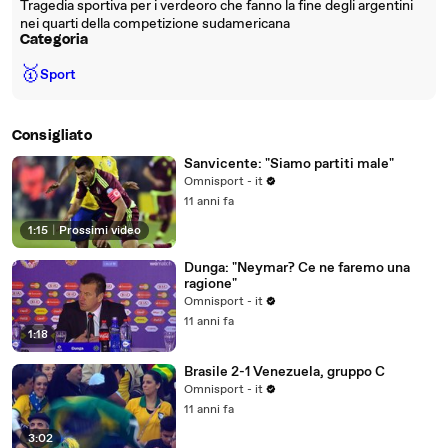
Tragedia sportiva per i verdeoro che fanno la fine degli argentini
nei quarti della competizione sudamericana
Categoria
🥇
Sport
Consigliato
Sanvicente: "Siamo partiti male"
Omnisport - it
11 anni fa
1:15
|
Prossimi video
Dunga: "Neymar? Ce ne faremo una
ragione"
Omnisport - it
11 anni fa
1:18
Brasile 2-1 Venezuela, gruppo C
Omnisport - it
11 anni fa
3:02