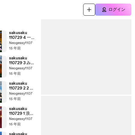
ログイン
sakusaku
110729 4 一番
くじ 仮面ライ
Neogessy1107
ダーシリーズ
15 年前
～仮面ライダ
ーオーズ with
sakusaku
40th編～
110729 3 みん
なでうたおう
Neogessy1107
Ｚ～都筑まも
15 年前
る君のうた～
sakusaku
110729 2 2 ゲ
ストは初登場
Neogessy1107
の南波志帆さ
15 年前
んです 5/5
sakusaku
110729 1 浪人
さんでなくて
Neogessy1107
も、確かにそ
15 年前
れはゾッとし
ます、の巻
sakusaku