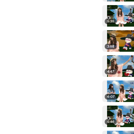
5:35
3:58
4:47
6:07
5:46