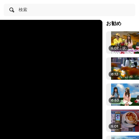
検索
お勧め
5:07
|
次
6:12
6:53
5:01