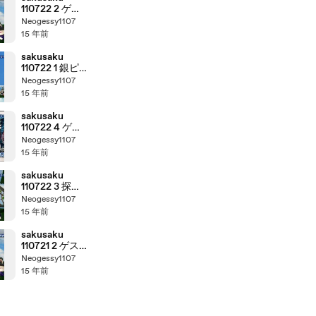
110722 2 ゲス
トは初登場の
Neogessy1107
Kyleeさんです
15 年前
5/5
sakusaku
110722 1 銀ピ
カー(CAR)に
Neogessy1107
自分の車が映
15 年前
るんです･･･、
の巻
sakusaku
110722 4 ゲー
ムコーナー：
Neogessy1107
クイーンズゲ
15 年前
イト スパイラ
ルカオス【PSP】
sakusaku
110722 3 探偵
ギフト★スク
Neogessy1107
ープ カンカ
15 年前
ンtvkうつらな
い疑惑、の巻
sakusaku
110721 2 ゲス
トは初登場の
Neogessy1107
Kyleeさんです
15 年前
4/5