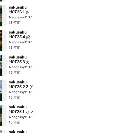
んです 2/5
sakusaku
110726 1 さす
が東進さん、
Neogessy1107
一番に見つけ
15 年前
ました･･･、の
巻
sakusaku
110725 4 鋭利
な人たちが、
Neogessy1107
何のフィルタ
15 年前
ーも通さずガ
ンガン来
sakusaku
る･･･、の巻
110725 3 カン
カンの反響の
Neogessy1107
続きです･･･、
15 年前
の巻
sakusaku
110725 2 2 ゲ
ストは初登場
Neogessy1107
の南波志帆さ
15 年前
んです 1/5
sakusaku
110725 1 カン
カンのフォロ
Neogessy1107
ーより、自分
15 年前
のフォロー
を･･･、の巻
sakusaku