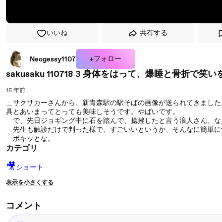
いいね
共有する
+フォロー
Neogessy1107
sakusaku 110718 3 身体をはって、爆睡と骨折で笑
15 年前
＿サクサカーさんから、新青森駅の駅そばの画像が送られてきました
具とあいまってとっても美味しそうです。やばいです。
で、先日ジョギング中に石を踏んで、捻挫したと言う浪人さん、な
先生も触診だけで判った様で、すごいいというか、そんなに簡単に
ポキッとな。
カテゴリ
🎥
ショート
表示を小さくする
コメント