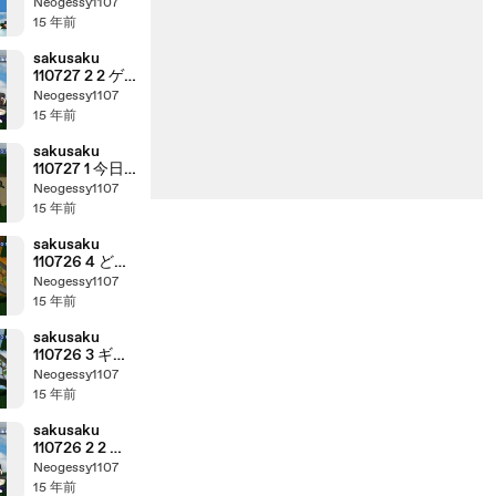
コーナー：
Neogessy1107
『saku saku
15 年前
Ver.7.5 SP/～
ありがとう！
sakusaku
4:3～』
110727 2 2 ゲ
ストは初登場
Neogessy1107
の南波志帆さ
15 年前
んです 3/5
sakusaku
110727 1 今日
はあだち充作
Neogessy1107
品の話で
15 年前
す･･･、の巻
sakusaku
110726 4 どう
も、すいやせ
Neogessy1107
んでした
15 年前
っ･･･、の巻
sakusaku
110726 3 ギフ
トくんのライ
Neogessy1107
ブを見てきま
15 年前
したあ･･･、の
巻
sakusaku
110726 2 2 ゲ
ストは初登場
Neogessy1107
の南波志帆さ
15 年前