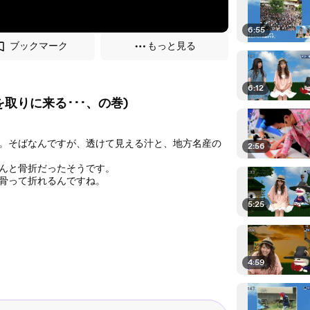
6:55
ブックマーク
もっと見る
6:12
いを取りに来る･･･、の巻)
。そばなんですが、透けて見える汁と、地方名産の
2:56
んと骨折だったそうです。
骨って折れるんですね。
5:25
4:59