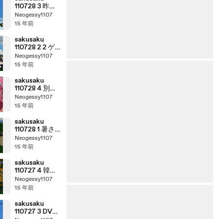
110728 3 昨年
の9月にビナウ
Neogessy1107
ォークで行わ
15 年前
れたイベント
の様子、の巻
sakusaku
110728 2 2 ゲ
ストは初登場
Neogessy1107
の南波志帆さ
15 年前
んです 4/5
sakusaku
110728 4 別れ
た女ともう一
Neogessy1107
回付き合う様
15 年前
なモンで
す･･･、の巻
sakusaku
110728 1 暑さ
をウリにした
Neogessy1107
熊谷名物、雪
15 年前
くま･･･、の巻
sakusaku
110727 4 韓国
は今日も雨だ
Neogessy1107
そうです･･･、
15 年前
の巻
sakusaku
110727 3 DVD