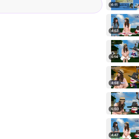
6:11
4:53
5:14
4:58
5:50
4:47