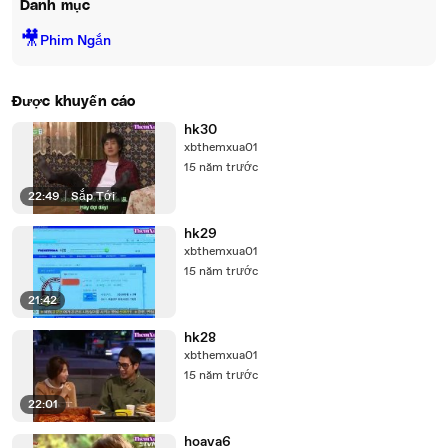
Danh mục
🎥
Phim Ngắn
Được khuyến cáo
hk30
xbthemxua01
15 năm trước
22:49
|
Sắp Tới
hk29
xbthemxua01
15 năm trước
21:42
hk28
xbthemxua01
15 năm trước
22:01
hoava6