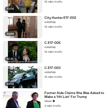
15 năm trước
13:05
City.Hunter.E17-002
vubatiep
15 năm trước
13:08
C.E17-005
vubatiep
15 năm trước
12:31
C.E17-003
vubatiep
15 năm trước
13:02
Former Aide Claims She Was Asked to
Make a ‘Hit List’ For Trump
Veuer
3 năm trước