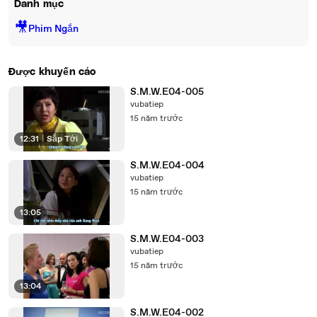
Danh mục
🎥
Phim Ngắn
Được khuyến cáo
S.M.W.E04-005
vubatiep
15 năm trước
12:31
|
Sắp Tới
S.M.W.E04-004
vubatiep
15 năm trước
13:05
S.M.W.E04-003
vubatiep
15 năm trước
13:04
S.M.W.E04-002