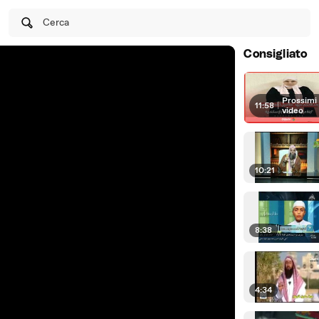
Cerca
Consigliato
Prossimi
11:58
|
video
10:21
8:38
4:34