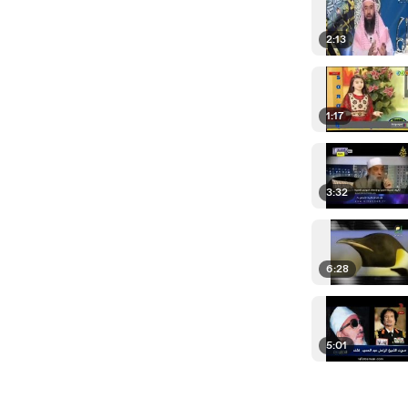
2:13
1:17
3:32
6:28
5:01