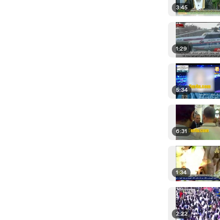
3:45
1:29
5:34
6:31
1:34
2:22