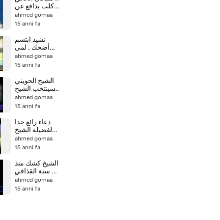
كلب يدافع عن
صاحبه الميت
ahmed gomaa
بقوة
15 anni fa
نشيد ابتسم
أضحك . لمى
ديب
ahmed gomaa
15 anni fa
الشيخ الحويني
سينتخب الشيخ
حازم صلاح ابو
ahmed gomaa
اسماعيل
15 anni fa
دعاء رائع جدا
لفضيلة الشيخ
محمد حسان
ahmed gomaa
15 anni fa
الشيخ كشك منذ
20 سنة القذافي
لن يجد قبراً
ahmed gomaa
يدفن فيه
15 anni fa