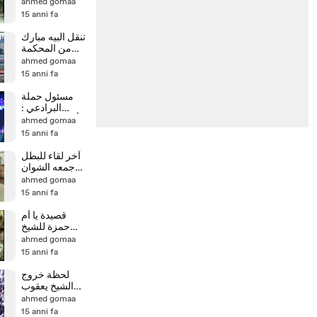
الله تعالى
ahmed gomaa
15 anni fa
تنقل البيه مبارك
من المحكمة
الى جناحه فى
ahmed gomaa
(المستشفى
15 anni fa
مسئول حملة
البرادعي :
أتحدي حد يقدر
ahmed gomaa
يوصل للبرادعي
15 anni fa
ويكلمه
آخر لقاء للبطل
جمعه الشوان
قبل وفاته بثلاثة
ahmed gomaa
أيام
15 anni fa
قصيدة يا أم
حمزة للشيخ
ahmed gomaa
15 anni fa
لحظة خروج
الشيخ يعقوب
من مسجد الفتح
ahmed gomaa
بالاسكندرية
15 anni fa