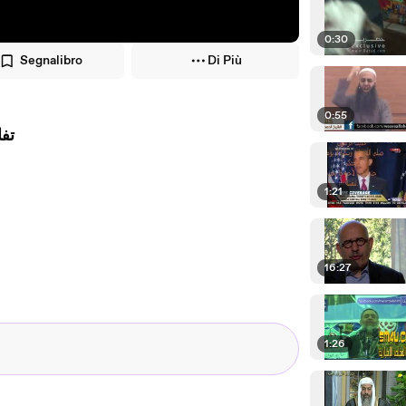
0:30
Segnalibro
Di Più
0:55
تفا
1:21
16:27
1:26