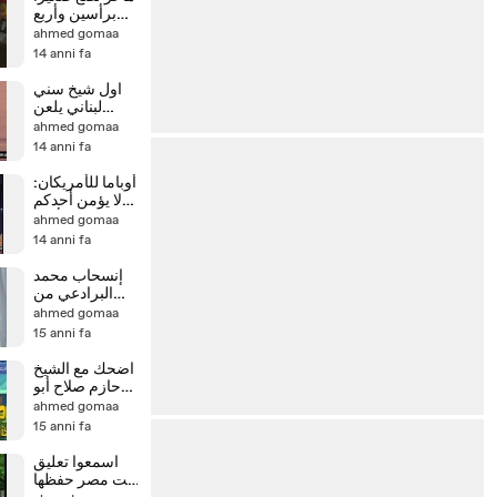
برأسين وأربع
عيون
ahmed gomaa
14 anni fa
اول شيخ سني
لبناني يلعن
حسن نصر الله
ahmed gomaa
على المنبر
14 anni fa
أوباما للأمريكان:
لا يؤمن أحدكم
حتى يحب لأخيه
ahmed gomaa
ما يحبه لنفسه
14 anni fa
إنسحاب محمد
البرادعي من
إنتخابات الرئاسة
ahmed gomaa
15 anni fa
اضحك مع الشيخ
حازم صلاح أبو
إسماعيل
ahmed gomaa
والشيخ كشك
15 anni fa
اسمعوا تعليق
بنت مصر حفظها