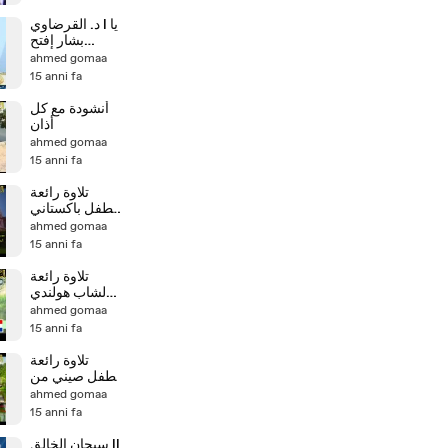
د. القرضاوي l يا
بشار إفتح
عيادتك الطبية
ahmed gomaa
أفضل لك
15 anni fa
أنشودة مع كل
أذان
ahmed gomaa
15 anni fa
تلاوة رائعة
لطفل باكستاني
من سورة فاطر
ahmed gomaa
15 anni fa
تلاوة رائعة
لشاب هولندي
من سورة البقرة
ahmed gomaa
15 anni fa
تلاوة رائعة
لطفل صيني من
سورة الملك
ahmed gomaa
15 anni fa
سبحان الخالق ll