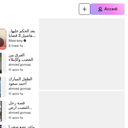
Accedi
بعد الحكم عليها..
تفاصيل 3 قضايا
تواجه "ابنة
Masrawy
مبارك
8 mesi fa
المزعومة"
بالإسكندرية
الفرق بين
الغضب والإبتلاء
ahmed gomaa
11 anni fa
الطفل المبارك
أحمد سعود
ahmed gomaa
11 anni fa
قصة رجل
اغتصب ارض
ايتام
ahmed gomaa
11 anni fa
ماعز تضع صغيراً