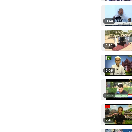
0:44
2:32
3:09
5:35
2:48