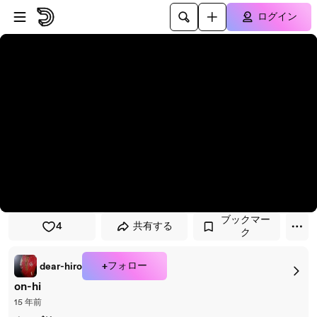
プレイヤーにスキップ
メインコンテンツにスキップ
ログイン
ブックマー
4
共有する
ク
+フォロー
dear-hiro
on-hi
15 年前