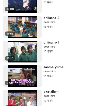
16 年前
18:00
chiisana-2
dear-hiro
16 年前
17:57
chiisana-1
dear-hiro
16 年前
19:16
sanma-yume
dear-hiro
16 年前
9:09
oka-xile-1
dear-hiro
16 年前