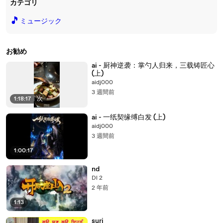
カテゴリ
🎵
ミュージック
お勧め
ai - 厨神逆袭：掌勺人归来，三载铸匠心
(上)
aidj000
3 週間前
1:18:17
|
次
ai - 一纸契缘缚白发 (上)
aidj000
3 週間前
1:00:17
nd
Dl 2
2 年前
1:13
suri