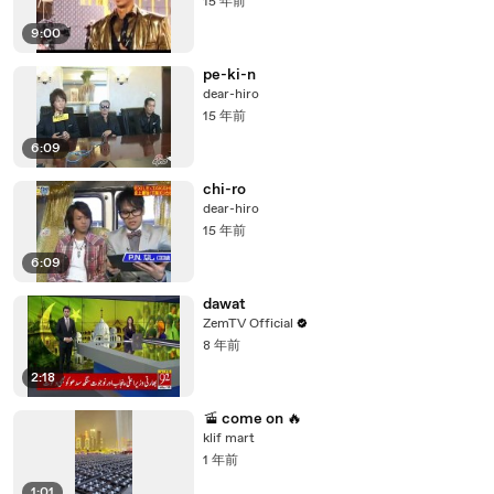
15 年前
9:00
pe-ki-n
dear-hiro
15 年前
6:09
chi-ro
dear-hiro
15 年前
6:09
dawat
ZemTV Official
8 年前
2:18
🚡 come on 🔥
klif mart
1 年前
1:01