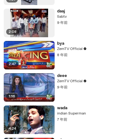
daaj
5abtv
9 年前
2:08
bya
ZemTV Official
8 年前
2:47
deee
ZemTV Official
9 年前
1:16
wada
indian Superman
7 年前
4:24