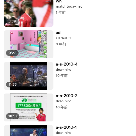
wh
matchtoday.net
1 年前
3:39
àd
Cli74008
9 年前
0:27
a-s-2010-4
dear-hiro
16 年前
11:53
a-s-2010-2
dear-hiro
16 年前
18:13
a-s-2010-1
dear-hiro