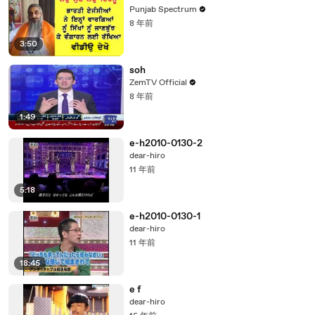
Punjab Spectrum
8 年前
3:50
soh
ZemTV Official
8 年前
1:49
e-h2010-0130-2
dear-hiro
11 年前
5:18
e-h2010-0130-1
dear-hiro
11 年前
18:45
e f
dear-hiro