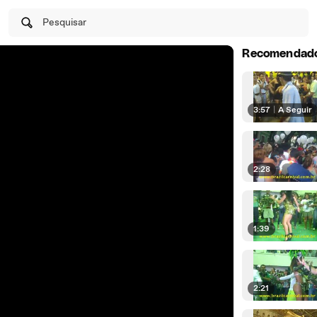
Pesquisar
Recomendad
3:57
|
A Seguir
2:28
1:39
2:21