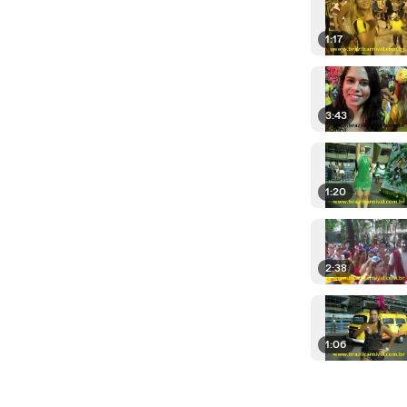
1:17
3:43
1:20
2:38
1:06