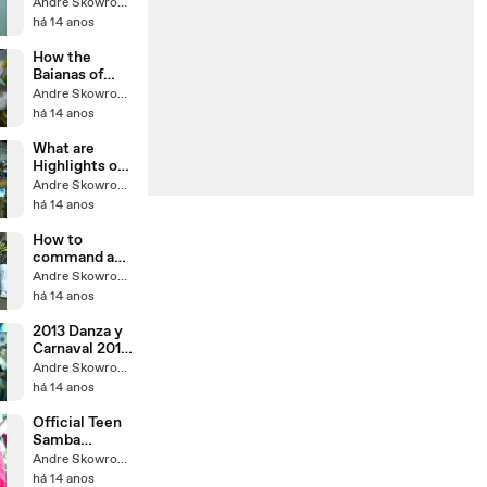
Carnival: 15
Andre Skowronski
million views
há 14 anos
on You Tube ...
How the
Baianas of
Brazilian
Andre Skowronski
Carnival are
há 14 anos
lined up at ...
What are
Highlights or
Destaques
Andre Skowronski
Glossary
há 14 anos
Brazilian
Carnival
How to
command a
Samba Drums
Andre Skowronski
Section:
há 14 anos
Brazil Carnival
...
2013 Danza y
Carnaval 2013
Bailarinas de
Andre Skowronski
Samba
há 14 anos
Ensayo ...
Official Teen
Samba
Section
Andre Skowronski
Salgueiro:
há 14 anos