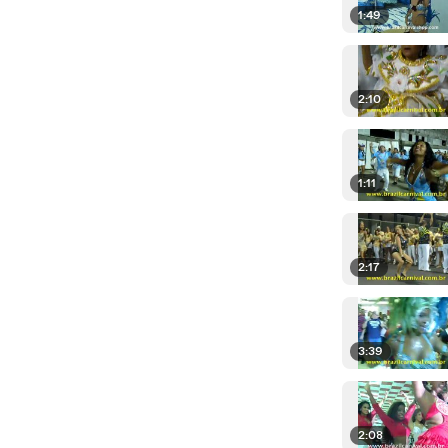
1:49
2:10
1:11
2:17
3:39
2:08