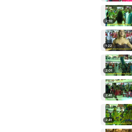
2:10
1:22
2:01
2:41
2:41