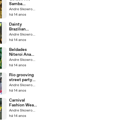
Samba
Sandals
Andre Skowronski
Perfect
há 14 anos
Samba
Routine
Dainty
Natalia ...
Brazilian
Dancers from
Andre Skowronski
Rio
há 14 anos
Sambadrome
Brazil: ...
Beldades
Niteroi Ana
Raffide Diva
Andre Skowronski
Festival Rio
há 14 anos
Carnival ...
Rio grooving
street party
Carnival:
Andre Skowronski
Faschingspart
há 14 anos
y in ...
Carnival
Fashion Wear
Dress Diva Ein
Andre Skowronski
moda kein ...
há 14 anos