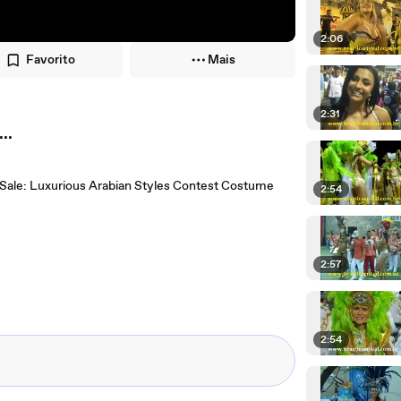
2:06
Favorito
Mais
2:31
..
 Sale: Luxurious Arabian Styles Contest Costume
2:54
2:57
2:54