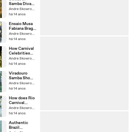
Samba Divas
Moves
Andre Skowronski
Routines Rio
há 14 anos
Carnival Sao
Clemente
Ensaio Musa
Samba
Fabiana Braga
Carnival Diva
Andre Skowronski
Brazilian Vila
há 14 anos
Isabel
How Carnival
Celebrities
placed at
Andre Skowronski
Parade Floats:
há 14 anos
Brazilian
Carnaval
Viradouro
Samba Show
Group in Rio
Andre Skowronski
de Brazil:
há 14 anos
Samba
Moving
How does Rio
Carnival
reveler feels
Andre Skowronski
before a
há 14 anos
Brazilian ...
Authentic
Brazil