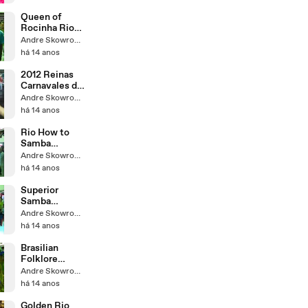
Young Samba
...
Queen of
Rocinha Rio
Samba School
Andre Skowronski
Isabele
há 14 anos
Gianazza
Beautiful
2012 Reinas
Carnavales de
rio Videos
Andre Skowronski
Divas Vivian
há 14 anos
de Brasil
Rio How to
Samba
transition
Andre Skowronski
from slow to
há 14 anos
speed: ...
Superior
Samba
Dancing Brazil
Andre Skowronski
Dance
há 14 anos
Salgueiro
Passistas
Brasilian
2013
Folklore
Dance in
Andre Skowronski
Green and
há 14 anos
Yellow:
Baianas ...
Golden Rio