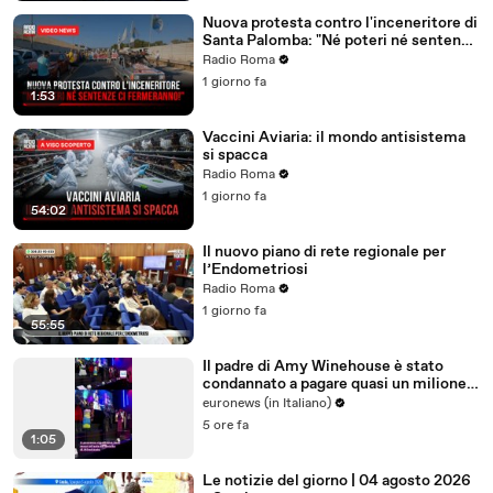
Nuova protesta contro l'inceneritore di
Santa Palomba: "Né poteri né sentenze
ci fermeranno!"
Radio Roma
1 giorno fa
1:53
Vaccini Aviaria: il mondo antisistema
si spacca
Radio Roma
1 giorno fa
54:02
Il nuovo piano di rete regionale per
l’Endometriosi
Radio Roma
1 giorno fa
55:55
Il padre di Amy Winehouse è stato
condannato a pagare quasi un milione
di sterline alle amiche
euronews (in Italiano)
5 ore fa
1:05
Le notizie del giorno | 04 agosto 2026