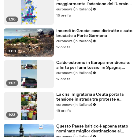
maggiormente l'adesione dell'Ucraina
all'Ue?
euronews (in Italiano)
16 ore fa
1:30
Incendi in Grecia: case distrutte e auto
bruciate a Porto Germeno
euronews (in Italiano)
17 ore fa
1:00
Caldo estremo in Europa meridionale:
allerta per fumi tossici in Spagna,
Francia ferma reattori
euronews (in Italiano)
17 ore fa
1:07
La crisi migratoria a Ceuta porta la
tensione in strada tra proteste e
critiche al governo
euronews (in Italiano)
19 ore fa
1:23
Questo Paese baltico è appena stato
nominato miglior destinazione al
mondo per trasferirsi nel 2026
euronews (in Italiano)