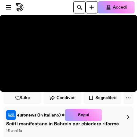
Vai al lettore
Passa al contenuto principale
Accedi
Like
Condividi
Segnalibro
Segui
euronews (in Italiano)
Sciiti manifestano in Bahrein per chiedere riforme
15 anni fa