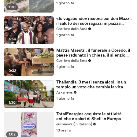
1 giorno fa
1:30
«Io vagabondo» risuona per don Mazzi:
il saluto dei suoi ragazzi in piazza
Sant'Ambrogio
Corriere della Sera
1 giorno fa
4:50
Mattia Maestri, il funerale a Coredo: il
paese radunato in chiesa, il silenzio
della famiglia, gli abbracci
Corriere della Sera
1 giorno fa
0:32
Thailandia, 3 mesi senza alcol: in un
tempio un voto che cambia la vita
Askanews
1 giorno fa
1:30
TotalEnergies acquista le attività
eoliche e solari di Shell in Europa
euronews (in Italiano)
13 ore fa
1:02