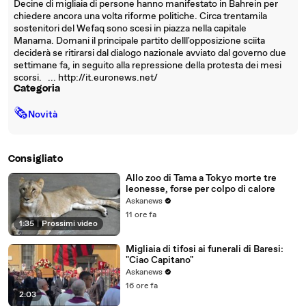
Decine di migliaia di persone hanno manifestato in Bahrein per
chiedere ancora una volta riforme politiche. Circa trentamila
sostenitori del Wefaq sono scesi in piazza nella capitale
Manama. Domani il principale partito delll'opposizione sciita
deciderà se ritirarsi dal dialogo nazionale avviato dal governo due
settimane fa, in seguito alla repressione della protesta dei mesi
scorsi. ... http://it.euronews.net/
Categoria
🗞
Novità
Consigliato
Allo zoo di Tama a Tokyo morte tre
leonesse, forse per colpo di calore
Askanews
11 ore fa
1:35
|
Prossimi video
Migliaia di tifosi ai funerali di Baresi:
"Ciao Capitano"
Askanews
16 ore fa
2:03