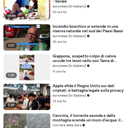
- Serale
euronews (in Italiano)
10 ore fa
11:46
Incendio boschivo si estende in una
riserva naturale nel sud dei Paesi Bassi
euronews (in Italiano)
10 ore fa
1:07
Giappone, sospetto colpo di calore
uccide tre leoni nello zoo Tama di
Tokyo
euronews (in Italiano)
11 ore fa
1:26
Apple sfida il Regno Unito sui dati
criptati: è battaglia legale sulla privacy
euronews (in Italiano)
13 ore fa
1:36
Cervinia, il torrente esonda e dalla
montagna scende un muro d'acqua: il
video del nubifragio
Corriere della Sera