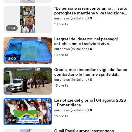
"Le persone si reinventeranno": il sarto
portoghese mantiene viva tradizione
degli abiti su misura
euronews (in Italiano)
13 ore fa
2:34
I segreti del deserto: nei paesaggi
antichi e nelle tradizioni vive
dell'Uzbekistan
euronews (in Italiano)
13 ore fa
5:00
Grecia, maxi incendio: i vigili del fuoco
combattono le fiamme spinte dal
vento
euronews (in Italiano)
15 ore fa
1:00
Le notizie del giorno | 04 agosto 2026
- Pomeridiane
euronews (in Italiano)
16 ore fa
11:42
Quali Paesi europei sostengono