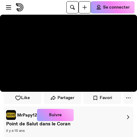
Passer au player
Passer au contenu principal
Se connecter
Like
Partager
Favori
Suivre
MrPapy12
Point de Salut dans le Coran
il y a 15 ans