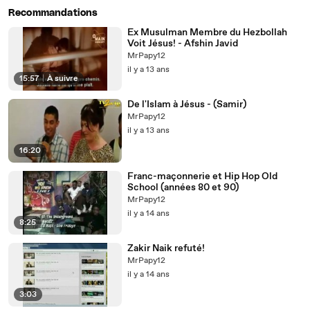
Recommandations
Ex Musulman Membre du Hezbollah
Voit Jésus! - Afshin Javid
MrPapy12
il y a 13 ans
15:57
|
À suivre
De l'Islam à Jésus - (Samir)
MrPapy12
il y a 13 ans
16:20
Franc-maçonnerie et Hip Hop Old
School (années 80 et 90)
MrPapy12
il y a 14 ans
8:25
Zakir Naik refuté!
MrPapy12
il y a 14 ans
3:03