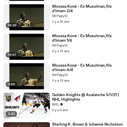
Moussa Koné - Ex Musulman,fils
d'Imam 2/4
MrPapy12
il y a 15 ans
19:35
Moussa Koné - Ex Musulman,fils
d'Imam 1/4
MrPapy12
il y a 15 ans
19:57
Moussa Koné - Ex Musulman,fils
d'Imam 4/4
MrPapy12
il y a 15 ans
3:59
Golden Knights @ Avalanche 5/1/21 |
NHL Highlights
NHL
il y a 5 ans
2:43
Sterling K. Brown & Julianne Nicholson