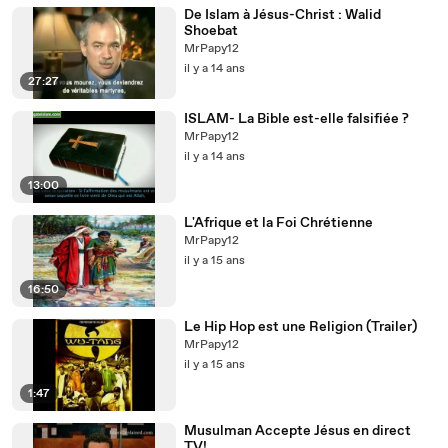
De Islam à Jésus-Christ : Walid
Shoebat
MrPapy12
il y a 14 ans
27:27
ISLAM- La Bible est-elle falsifiée ?
MrPapy12
il y a 14 ans
13:00
L'Afrique et la Foi Chrétienne
MrPapy12
il y a 15 ans
16:50
Le Hip Hop est une Religion (Trailer)
MrPapy12
il y a 15 ans
1:47
Musulman Accepte Jésus en direct
TV!