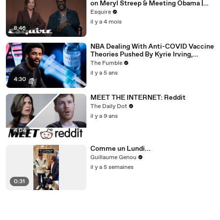
on Meryl Streep & Meeting Obama |
Inquiring Minds | Esquire
Esquire
il y a 4 mois
8:46
NBA Dealing With Anti-COVID Vaccine
Theories Pushed By Kyrie Irving,
Jonathan Isaac & More
The Fumble
il y a 5 ans
4:30
MEET THE INTERNET: Reddit
The Daily Dot
il y a 9 ans
4:04
Comme un Lundi...
Guillaume Genou
il y a 5 semaines
0:31