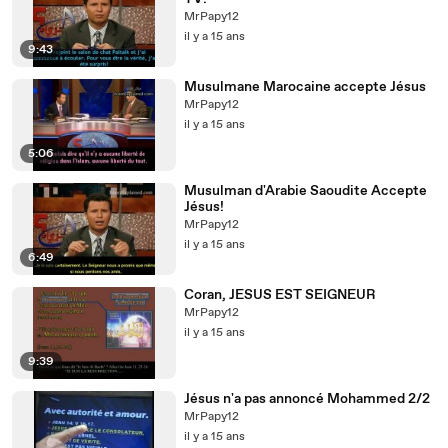
MrPapy12
il y a 15 ans
9:43
Musulmane Marocaine accepte Jésus
MrPapy12
il y a 15 ans
5:06
Musulman d'Arabie Saoudite Accepte
Jésus!
MrPapy12
il y a 15 ans
6:49
Coran, JESUS EST SEIGNEUR
MrPapy12
il y a 15 ans
9:39
Jésus n'a pas annoncé Mohammed 2/2
MrPapy12
il y a 15 ans