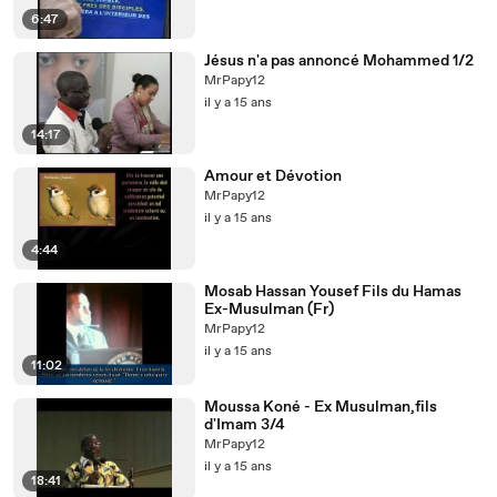
6:47
Jésus n'a pas annoncé Mohammed 1/2
MrPapy12
il y a 15 ans
14:17
Amour et Dévotion
MrPapy12
il y a 15 ans
4:44
Mosab Hassan Yousef Fils du Hamas
Ex-Musulman (Fr)
MrPapy12
il y a 15 ans
11:02
Moussa Koné - Ex Musulman,fils
d'Imam 3/4
MrPapy12
il y a 15 ans
18:41