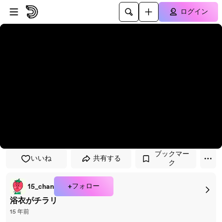
プレイヤーにスキップ
メインコンテンツにスキップ
ログイン
ブックマー
いいね
共有する
ク
+フォロー
15_chan
浴衣がチラリ
15 年前