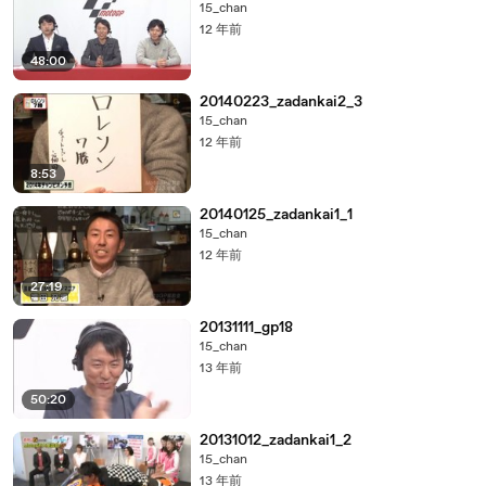
15_chan
12 年前
48:00
20140223_zadankai2_3
15_chan
12 年前
8:53
20140125_zadankai1_1
15_chan
12 年前
27:19
20131111_gp18
15_chan
13 年前
50:20
20131012_zadankai1_2
15_chan
13 年前