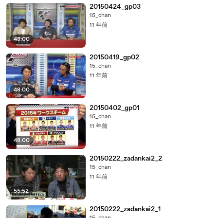
20150424_gp03
15_chan
11 年前
48:00
20150419_gp02
15_chan
11 年前
48:00
20150402_gp01
15_chan
11 年前
48:00
20150222_zadankai2_2
15_chan
11 年前
55:52
20150222_zadankai2_1