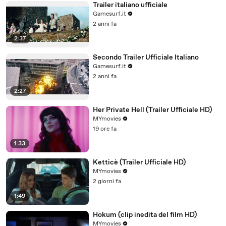
Trailer italiano ufficiale
Gamesurf.it
2 anni fa
2:37
Secondo Trailer Ufficiale Italiano
Gamesurf.it
2 anni fa
2:27
Her Private Hell (Trailer Ufficiale HD)
MYmovies
19 ore fa
1:33
Ketticè (Trailer Ufficiale HD)
MYmovies
2 giorni fa
1:49
Hokum (clip inedita del film HD)
MYmovies