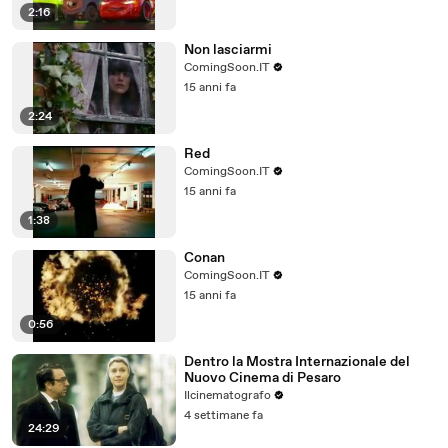
2:16
Non lasciarmi
ComingSoon.IT
15 anni fa
2:24
Red
ComingSoon.IT
15 anni fa
1:38
Conan
ComingSoon.IT
15 anni fa
0:56
Dentro la Mostra Internazionale del
Nuovo Cinema di Pesaro
Ilcinematografo
4 settimane fa
24:29