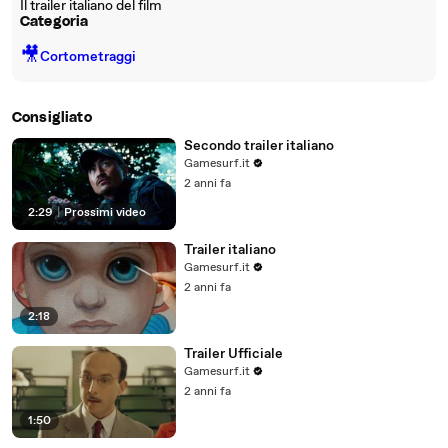
Il trailer italiano del film
Categoria
🎥
Cortometraggi
Consigliato
Secondo trailer italiano
Gamesurf.it
2 anni fa
2:29
|
Prossimi video
Trailer italiano
Gamesurf.it
2 anni fa
2:18
Trailer Ufficiale
Gamesurf.it
2 anni fa
1:50