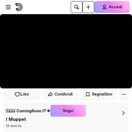
Vai al lettore
Passa al contenuto principale
Accedi
Like
Condividi
Segnalibro
Segui
ComingSoon.IT
I Muppet
15 anni fa