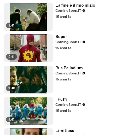
La fine è il mio inizio
ComingSoon.IT
15 anni fa
1:41
Super
ComingSoon.IT
15 anni fa
2:11
Bus Palladium
ComingSoon.IT
15 anni fa
1:36
I Puffi
ComingSoon.IT
15 anni fa
1:41
Limitless