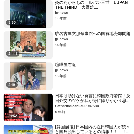
炎のたからもの ルパン三世 LUPAN
THE THIRD 大野雄二
jp-news
14 年前
3:36
駐名古屋支那領事館への国有地売却問題
jp-news
14 年前
24:41
喧嘩屋右近
jp-news
15 年前
2:19
日本は助けない発言に韓国政府驚愕！反
日外交のツケが我が身に降りかかり思わ
ず絶句！
CatherineJoshua99047598
9 年前
21:52
【韓国崩壊】 日本国内の在日韓国人が続々
と国外脱出しているとの情報！！！！