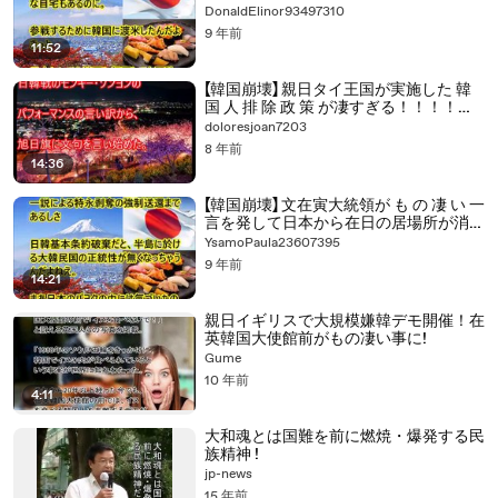
関西のコリアンタウンがもの凄い事にな
DonaldElinor93497310
ってるぞ！！！！！ 韓国のこれから
9 年前
11:52
【韓国崩壊】 親日タイ王国が実施した 韓
国 人 排 除 政 策 が凄すぎる！！！！タ
イ旅行に行った韓国人の反応がヤバイｗ
doloresjoan7203
ｗｗｗｗ
8 年前
14:36
【韓国崩壊】 文在寅大統領が も の 凄 い 一
言を発して日本から在日の居場所が消滅
ｷﾀ━━━━ﾟ∀ﾟ━━━━!! 特別永住許可
YsamoPaula23607395
の剥奪、強制送還がついに実
9 年前
現！！！！ 韓国のこれから
14:21
親日イギリスで大規模嫌韓デモ開催！在
英韓国大使館前がもの凄い事に!
Gume
10 年前
4:11
大和魂とは国難を前に燃焼・爆発する民
族精神 !
jp-news
15 年前