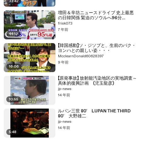
33:42
増田＆辛坊ニュースドライブ 史上最悪
の日韓関係 緊迫のソウルへ96分
SP（1/2）
frisk073
7 年前
44:12
【韓国感動】ソ・ジソブと、生前のパク・
ヨンハとの親しい姿・・・
McclearnDonald60628397
9 年前
16:06
【原発事故】 放射能汚染地区の実地調査～
具体的復興計画 (児玉龍彦)
jp-news
14 年前
10:55
ルパン三世 80' LUPAN THE THIRD
80' 大野雄二
jp-news
14 年前
5:48