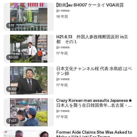
【動画】au SH007 ケータイ VGA画質
jp-news
16 年前
1:11
H21.6.13 外国人参政権断固反対 in京
都 その１
jp-news
17 年前
10:00
日本文化チャンネル桜 代表 水島総 はペ
テン師
jp-news
17 年前
6:50
Crazy Korean man assaults Japanese★
日本人を襲う在日韓国青年…名古屋・
栄・三越前
jp-news
17 年前
7:07
Former Aide Claims She Was Asked to