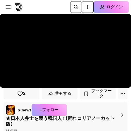
プレイヤーにスキップ
メインコンテンツにスキップ
ログイン
ブックマー
2
共有する
ク
+フォロー
jp-news
★日本人弁士を襲う韓国人 ! (踊れコリアノーカット
版)