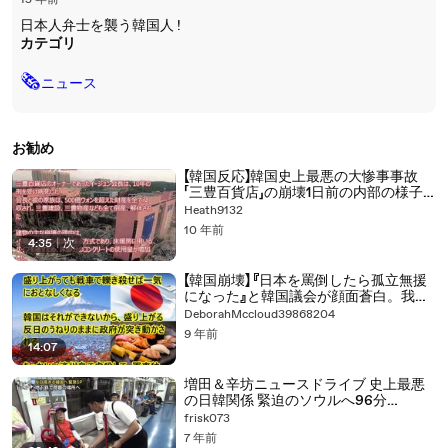
15 年前
日本人弁士を襲う韓国人 !
カテゴリ
🗞
ニュース
お勧め
【韓国反応】韓国史上最悪の大惨事事故
「三豊百貨店」の崩壊1日前の内部の様子
【桜ちゃんねる】
Heath9132
10 年前
4:35
|
次
【韓国崩壊】 『日本を罵倒したら孤立無援
になった』と韓国議会が顔面蒼白。我々
は日本について全く無知だった 韓国の
DeborahMccloud39868204
これから
9 年前
14:07
増田＆辛坊ニュースドライブ 史上最悪
の日韓関係 緊迫のソウルへ96分
SP（2/2）
frisk073
7 年前