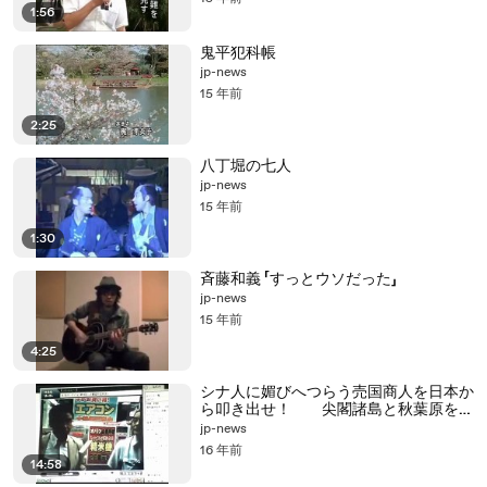
1:56
鬼平犯科帳
jp-news
15 年前
2:25
八丁堀の七人
jp-news
15 年前
1:30
斉藤和義 「すっとウソだった」
jp-news
15 年前
4:25
シナ人に媚びへつらう売国商人を日本か
ら叩き出せ！ 尖閣諸島と秋葉原をシ
ナの侵略から守れ！
jp-news
16 年前
14:58