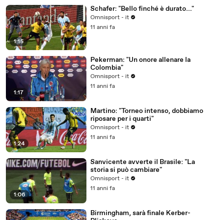
Schafer: "Bello finché è durato..."
Omnisport - it
11 anni fa
1:15
Pekerman: "Un onore allenare la
Colombia"
Omnisport - it
11 anni fa
1:17
Martino: "Torneo intenso, dobbiamo
riposare per i quarti"
Omnisport - it
11 anni fa
1:24
Sanvicente avverte il Brasile: "La
storia si può cambiare"
Omnisport - it
11 anni fa
1:06
Birmingham, sarà finale Kerber-