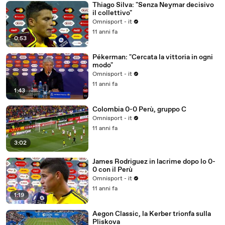
Thiago Silva: "Senza Neymar decisivo
il collettivo"
Omnisport - it
11 anni fa
0:53
Pékerman: "Cercata la vittoria in ogni
modo"
Omnisport - it
11 anni fa
1:43
Colombia 0-0 Perù, gruppo C
Omnisport - it
11 anni fa
3:02
James Rodriguez in lacrime dopo lo 0-
0 con il Perù
Omnisport - it
11 anni fa
1:19
Aegon Classic, la Kerber trionfa sulla
Pliskova