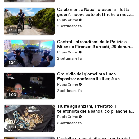
Carabinieri, a Napoli cresce la "flotta
green": nuove auto elettriche e mezzi
sostenibili anche sulle isole (25.07.26)
Pupia Crime
2 settimane fa
1:53
Controlli straordinari della Polizia a
Milano e Firenze: 9 arresti, 29 denunce
e oltre 7mila persone identificate
Pupia Crime
(25.07.26)
2 settimane fa
1:24
Omicidio del giornalista Luca
Esposito: confessa il killer, è un
26enne tunisino (25.07.26)
Pupia Crime
2 settimane fa
1:03
Truffe agli anziani, arrestato il
telefonista della banda: colpi anche ad
Aversa, oltre 300mila euro il bottino
Pupia Crime
stimato (24.07.26)
2 settimane fa
1:20
Castellammare di Stabia, l'ombra del