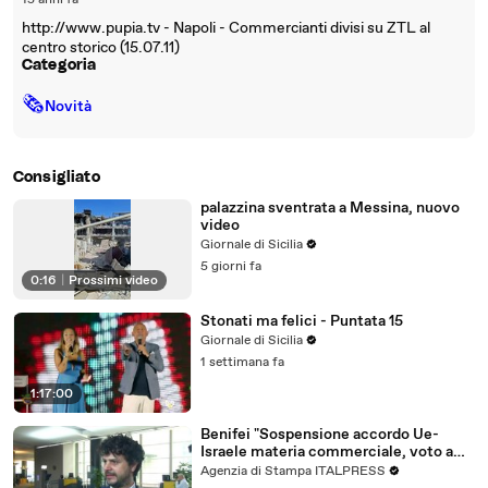
15 anni fa
http://www.pupia.tv - Napoli - Commercianti divisi su ZTL al
centro storico (15.07.11)
Categoria
🗞
Novità
Consigliato
palazzina sventrata a Messina, nuovo
video
Giornale di Sicilia
5 giorni fa
0:16
|
Prossimi video
Stonati ma felici - Puntata 15
Giornale di Sicilia
1 settimana fa
1:17:00
Benifei "Sospensione accordo Ue-
Israele materia commerciale, voto a
maggioranza"
Agenzia di Stampa ITALPRESS