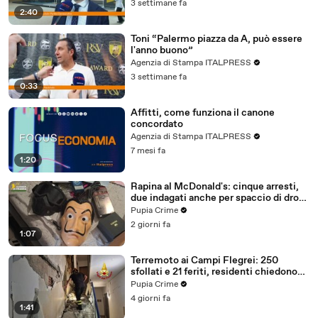
3 settimane fa
2:40
Toni “Palermo piazza da A, può essere
l'anno buono”
Agenzia di Stampa ITALPRESS
3 settimane fa
0:33
Affitti, come funziona il canone
concordato
Agenzia di Stampa ITALPRESS
7 mesi fa
1:20
Rapina al McDonald's: cinque arresti,
due indagati anche per spaccio di droga
(03.08.26)
Pupia Crime
2 giorni fa
1:07
Terremoto ai Campi Flegrei: 250
sfollati e 21 feriti, residenti chiedono
certezze sul futuro (01.08.26)
Pupia Crime
4 giorni fa
1:41