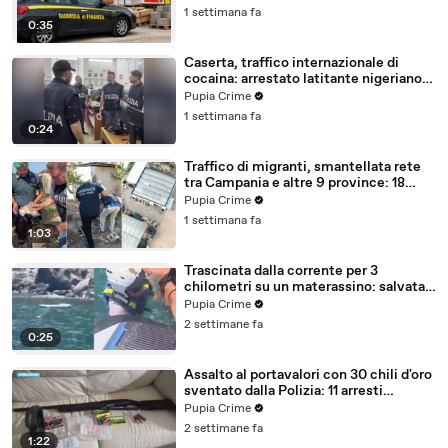
1 settimana fa
0:35
Caserta, traffico internazionale di
cocaina: arrestato latitante nigeriano
ricercato dal 2019 (28.07.26)
Pupia Crime
1 settimana fa
0:24
Traffico di migranti, smantellata rete
tra Campania e altre 9 province: 18
arresti (27.07.26)
Pupia Crime
1 settimana fa
1:03
Trascinata dalla corrente per 3
chilometri su un materassino: salvata
dalla Polizia (25.07.26)
Pupia Crime
2 settimane fa
0:25
Assalto al portavalori con 30 chili d'oro
sventato dalla Polizia: 11 arresti
(25.07.26)
Pupia Crime
2 settimane fa
1:22