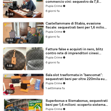
commercio vini: sequestro da 7,8
milioni (30.07.26)
Pupia Crime
6 giorni fa
0:58
Castellammare di Stabia, evasione
fiscale: sequestrati beni per 1,6 milioni
ad un consorzio navale (29.07.26)
Pupia Crime
6 giorni fa
0:52
Fatture false e acquisti in nero, blitz
contro rete di imprenditori cinesi
sequestri per 8,5 milioni (29.07.26)
Pupia Crime
6 giorni fa
1:58
Sala slot trasformata in "bancomat":
sequestrati beni per oltre 220mila euro
a due coniugi (29.07.26)
Pupia Crime
1 settimana fa
1:02
Superbonus e Sismabonus, sequestrati
beni per 1,4 milioni: scoperto sistema
con false abitazioni (29.07.26)
Pupia Crime