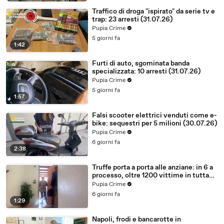
Traffico di droga "ispirato" da serie tv e
trap: 23 arresti (31.07.26)
Pupia Crime
5 giorni fa
1:42
Furti di auto, sgominata banda
specializzata: 10 arresti (31.07.26)
Pupia Crime
5 giorni fa
1:57
Falsi scooter elettrici venduti come e-
bike: sequestri per 5 milioni (30.07.26)
Pupia Crime
6 giorni fa
2:38
Truffe porta a porta alle anziane: in 6 a
processo, oltre 1200 vittime in tutta
Italia (30.07.26)
Pupia Crime
6 giorni fa
1:29
Napoli, frodi e bancarotte in