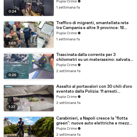
ricercato dal 2019 (28.07.26)
Pupia Crime
1 settimana fa
0:24
Traffico di migranti, smantellata rete
tra Campania e altre 9 province: 18
arresti (27.07.26)
Pupia Crime
1 settimana fa
1:03
Trascinata dalla corrente per 3
chilometri su un materassino: salvata
dalla Polizia (25.07.26)
Pupia Crime
2 settimane fa
0:25
Assalto al portavalori con 30 chili d'oro
sventato dalla Polizia: 11 arresti
(25.07.26)
Pupia Crime
2 settimane fa
1:22
Carabinieri, a Napoli cresce la "flotta
green": nuove auto elettriche e mezzi
sostenibili anche sulle isole (25.07.26)
Pupia Crime
2 settimane fa