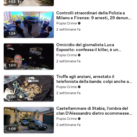
1:53
Controlli straordinari della Polizia a
Milano e Firenze: 9 arresti, 29 denunce
e oltre 7mila persone identificate
Pupia Crime
(25.07.26)
2 settimane fa
1:24
Omicidio del giornalista Luca
Esposito: confessa il killer, è un
26enne tunisino (25.07.26)
Pupia Crime
2 settimane fa
1:03
Truffe agli anziani, arrestato il
telefonista della banda: colpi anche ad
Aversa, oltre 300mila euro il bottino
Pupia Crime
stimato (24.07.26)
2 settimane fa
1:20
Castellammare di Stabia, l'ombra del
clan D'Alessandro dietro scommesse
illegali: 5 arresti (24.07.26)
Pupia Crime
2 settimane fa
1:06