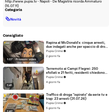
http://www.pupia.tv - Napoli - De Magistris ricorda Ammaturo
(15.07.11)
Categoria
🗞
Novità
Consigliato
Rapina al McDonald's: cinque arresti,
due indagati anche per spaccio di droga
(03.08.26)
Pupia Crime
2 giorni fa
1:07
|
Prossimi video
Terremoto ai Campi Flegrei: 250
sfollati e 21 feriti, residenti chiedono
certezze sul futuro (01.08.26)
Pupia Crime
4 giorni fa
1:41
Traffico di droga "ispirato" da serie tv e
trap: 23 arresti (31.07.26)
Pupia Crime
5 giorni fa
1:42