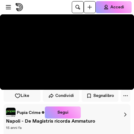
Vai al lettore
Passa al contenuto principale
Accedi
Like
Condividi
Segnalibro
Segui
Pupia Crime
Napoli - De Magistris ricorda Ammaturo
15 anni fa