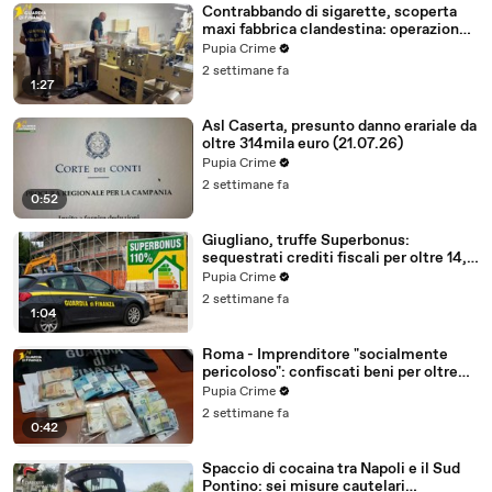
Contrabbando di sigarette, scoperta
maxi fabbrica clandestina: operazione
partita da Caserta (23.07.26)
Pupia Crime
2 settimane fa
1:27
Asl Caserta, presunto danno erariale da
oltre 314mila euro (21.07.26)
Pupia Crime
2 settimane fa
0:52
Giugliano, truffe Superbonus:
sequestrati crediti fiscali per oltre 14,5
milioni (21.07.26)
Pupia Crime
2 settimane fa
1:04
Roma - Imprenditore "socialmente
pericoloso": confiscati beni per oltre
2,3 milioni (20.07.26)
Pupia Crime
2 settimane fa
0:42
Spaccio di cocaina tra Napoli e il Sud
Pontino: sei misure cautelari