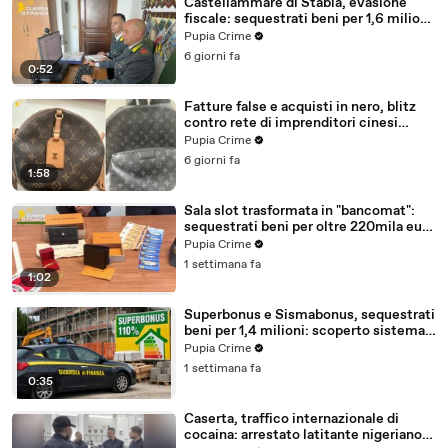
Castellammare di Stabia, evasione
fiscale: sequestrati beni per 1,6 milioni
ad un consorzio navale (29.07.26)
Pupia Crime
6 giorni fa
0:52
Fatture false e acquisti in nero, blitz
contro rete di imprenditori cinesi
sequestri per 8,5 milioni (29.07.26)
Pupia Crime
6 giorni fa
1:58
Sala slot trasformata in "bancomat":
sequestrati beni per oltre 220mila euro
a due coniugi (29.07.26)
Pupia Crime
1 settimana fa
1:02
Superbonus e Sismabonus, sequestrati
beni per 1,4 milioni: scoperto sistema
con false abitazioni (29.07.26)
Pupia Crime
1 settimana fa
0:35
Caserta, traffico internazionale di
cocaina: arrestato latitante nigeriano