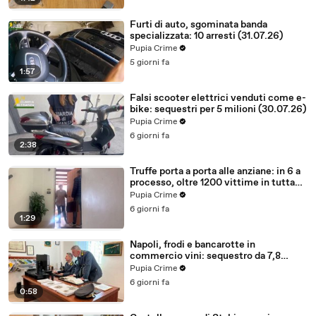
Furti di auto, sgominata banda
specializzata: 10 arresti (31.07.26)
Pupia Crime
5 giorni fa
1:57
Falsi scooter elettrici venduti come e-
bike: sequestri per 5 milioni (30.07.26)
Pupia Crime
6 giorni fa
2:38
Truffe porta a porta alle anziane: in 6 a
processo, oltre 1200 vittime in tutta
Italia (30.07.26)
Pupia Crime
6 giorni fa
1:29
Napoli, frodi e bancarotte in
commercio vini: sequestro da 7,8
milioni (30.07.26)
Pupia Crime
6 giorni fa
0:58