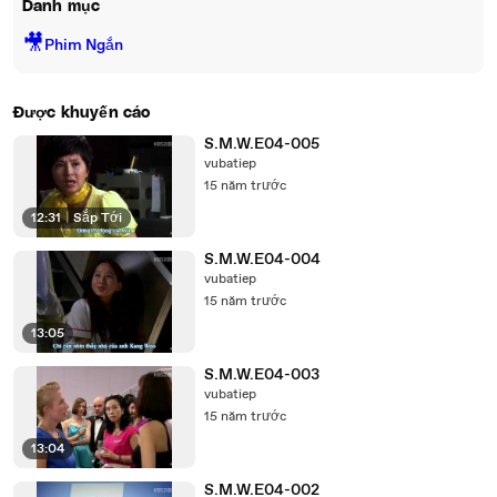
Danh mục
🎥
Phim Ngắn
Được khuyến cáo
S.M.W.E04-005
vubatiep
15 năm trước
12:31
|
Sắp Tới
S.M.W.E04-004
vubatiep
15 năm trước
13:05
S.M.W.E04-003
vubatiep
15 năm trước
13:04
S.M.W.E04-002