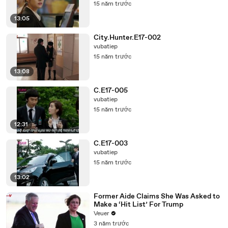
15 năm trước
13:05
City.Hunter.E17-002
vubatiep
15 năm trước
13:08
C.E17-005
vubatiep
15 năm trước
12:31
C.E17-003
vubatiep
15 năm trước
13:02
Former Aide Claims She Was Asked to
Make a ‘Hit List’ For Trump
Veuer
3 năm trước