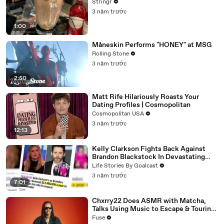
Stringr
3 năm trước
1:00
Måneskin Performs "HONEY" at MSG
Rolling Stone
3 năm trước
2:50
Matt Rife Hilariously Roasts Your
Dating Profiles | Cosmopolitan
Cosmopolitan USA
3 năm trước
12:13
Kelly Clarkson Fights Back Against
Brandon Blackstock In Devastating
Divorce Battle
Life Stories By Goalcast
3 năm trước
7:01
Chxrry22 Does ASMR with Matcha,
Talks Using Music to Escape & Touring
with The Weeknd
Fuse