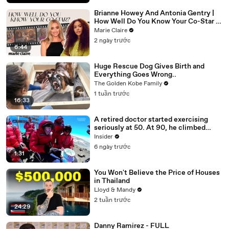
Brianne Howey And Antonia Gentry |
How Well Do You Know Your Co-Star |
Marie Claire
Marie Claire
2 ngày trước
6:44
Huge Rescue Dog Gives Birth and
Everything Goes Wrong..
The Golden Kobe Family
1 tuần trước
16:33
A retired doctor started exercising
seriously at 50. At 90, he climbed
Kilimanjaro.
Insider
6 ngày trước
1:31
You Won't Believe the Price of Houses
in Thailand
Lloyd & Mandy
2 tuần trước
24:29
Danny Ramirez - FULL