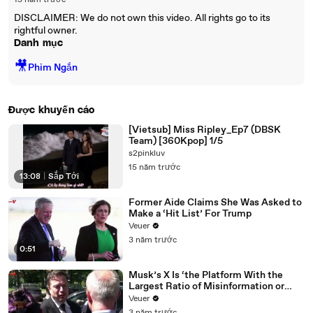
15 năm trước
DISCLAIMER: We do not own this video. All rights go to its
rightful owner.
Danh mục
🎥
Phim Ngắn
Được khuyến cáo
[Vietsub] Miss Ripley_Ep7 (DBSK
Team) [360Kpop] 1/5
s2pinkluv
15 năm trước
13:08
|
Sắp Tới
Former Aide Claims She Was Asked to
Make a ‘Hit List’ For Trump
Veuer
3 năm trước
0:51
Musk’s X Is ‘the Platform With the
Largest Ratio of Misinformation or
Disinformation’ Amongst All Social
Veuer
Media Platforms