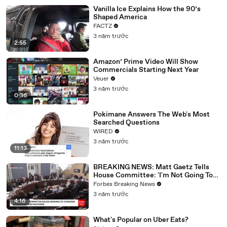
Vanilla Ice Explains How the 90’s
Shaped America
FACTZ
3 năm trước
2:55
Amazon’ Prime Video Will Show
Commercials Starting Next Year
Veuer
3 năm trước
0:36
Pokimane Answers The Web's Most
Searched Questions
WIRED
3 năm trước
11:13
BREAKING NEWS: Matt Gaetz Tells
House Committee: 'I'm Not Going To
Vote For A Continuing Resolution'
Forbes Breaking News
3 năm trước
4:16
What's Popular on Uber Eats?