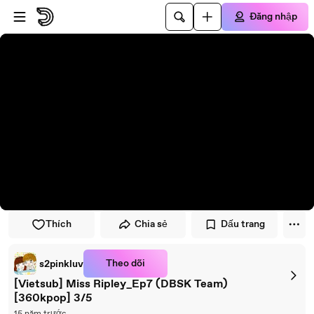
Đi đến trình phát
Đi đến nội dung chính
Đăng nhập
Thích
Chia sẻ
Dấu trang
Theo dõi
s2pinkluv
[Vietsub] Miss Ripley_Ep7 (DBSK Team)
[360kpop] 3/5