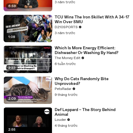
3 năm trước
6:59
TCU Wins The Iron Skillet With A 34-17
Win Over SMU
D210SPORTS
3 năm trước
1:08
Which Is More Energy Efficient:
Dishwasher Or Washing By Hand?
The Money Edit
6 tuần trước
2:23
Why Do Cats Randomly Bite
Unprovoked?
PetsRadar
9 tháng trước
2:09
Def Leppard – The Story Behind
Animal
Louder
4 tháng trước
2:55