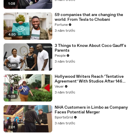
3 năm trước
1:08
59 companies that are changing the
world: From Tesla to Chobani
Fortune
3 năm trước
4:50
3 Things to Know About Coco Gauff's
Parents
People
3 năm trước
0:46
Hollywood Writers Reach ‘Tentative
Agreement’ With Studios After 146
Day Strike
Veuer
3 năm trước
1:09
NHA Customers in Limbo as Company
Faces Potential Merger
SportsGrid
3 năm trước
2:01