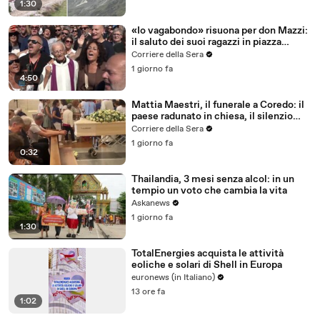
1:30
«Io vagabondo» risuona per don Mazzi:
il saluto dei suoi ragazzi in piazza
Sant'Ambrogio
Corriere della Sera
1 giorno fa
4:50
Mattia Maestri, il funerale a Coredo: il
paese radunato in chiesa, il silenzio
della famiglia, gli abbracci
Corriere della Sera
1 giorno fa
0:32
Thailandia, 3 mesi senza alcol: in un
tempio un voto che cambia la vita
Askanews
1 giorno fa
1:30
TotalEnergies acquista le attività
eoliche e solari di Shell in Europa
euronews (in Italiano)
13 ore fa
1:02