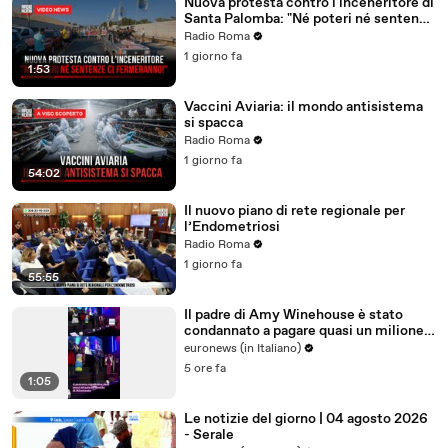
Nuova protesta contro l'inceneritore di
Santa Palomba: "Né poteri né sentenze
ci fermeranno!"
Radio Roma
1 giorno fa
1:53
Vaccini Aviaria: il mondo antisistema
si spacca
Radio Roma
1 giorno fa
54:02
Il nuovo piano di rete regionale per
l’Endometriosi
Radio Roma
1 giorno fa
55:55
Il padre di Amy Winehouse è stato
condannato a pagare quasi un milione
di sterline alle amiche
euronews (in Italiano)
5 ore fa
1:05
Le notizie del giorno | 04 agosto 2026
- Serale