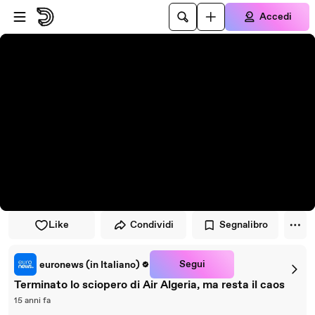
Vai al lettore
Passa al contenuto principale
Accedi
Like
Condividi
Segnalibro
Segui
euronews (in Italiano)
Terminato lo sciopero di Air Algeria, ma resta il caos
15 anni fa