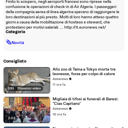
Finito lo sciopero, negli aeroporti francesi sono riprese nella
confusione le operazioni di check-in di Air Algeria. I passeggeri
della compagnia aerea di linea algerina sperano di raggiungere le
loro destinazioni al più presto. Molti di loro hanno atteso quattro
giorni a causa della mobilitazione di hostess e steward, che
protestano per motivi salariali. ... http://it.euronews.net/
Categoria
🗞
Novità
Consigliato
Allo zoo di Tama a Tokyo morte tre
leonesse, forse per colpo di calore
Askanews
11 ore fa
1:35
|
Prossimi video
Migliaia di tifosi ai funerali di Baresi:
"Ciao Capitano"
Askanews
16 ore fa
2:03