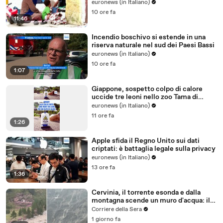
euronews (in Italiano)
10 ore fa
11:46
Incendio boschivo si estende in una
riserva naturale nel sud dei Paesi Bassi
euronews (in Italiano)
10 ore fa
1:07
Giappone, sospetto colpo di calore
uccide tre leoni nello zoo Tama di
Tokyo
euronews (in Italiano)
11 ore fa
1:26
Apple sfida il Regno Unito sui dati
criptati: è battaglia legale sulla privacy
euronews (in Italiano)
13 ore fa
1:36
Cervinia, il torrente esonda e dalla
montagna scende un muro d'acqua: il
video del nubifragio
Corriere della Sera
1 giorno fa