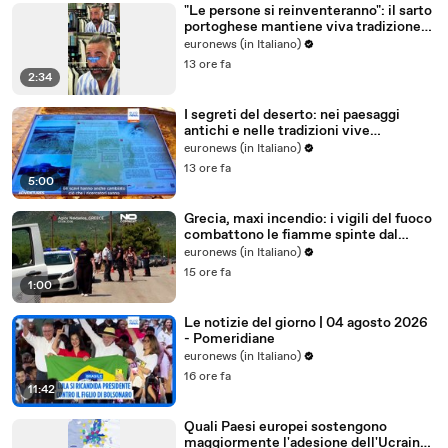
"Le persone si reinventeranno": il sarto
portoghese mantiene viva tradizione
degli abiti su misura
euronews (in Italiano)
13 ore fa
2:34
I segreti del deserto: nei paesaggi
antichi e nelle tradizioni vive
dell'Uzbekistan
euronews (in Italiano)
13 ore fa
5:00
Grecia, maxi incendio: i vigili del fuoco
combattono le fiamme spinte dal
vento
euronews (in Italiano)
15 ore fa
1:00
Le notizie del giorno | 04 agosto 2026
- Pomeridiane
euronews (in Italiano)
16 ore fa
11:42
Quali Paesi europei sostengono
maggiormente l'adesione dell'Ucraina