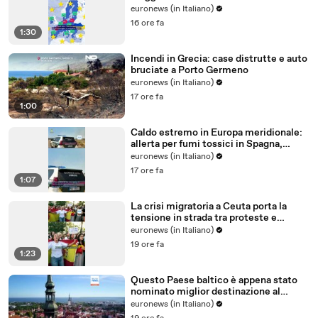
all'Ue?
euronews (in Italiano)
16 ore fa
1:30
Incendi in Grecia: case distrutte e auto
bruciate a Porto Germeno
euronews (in Italiano)
17 ore fa
1:00
Caldo estremo in Europa meridionale:
allerta per fumi tossici in Spagna,
Francia ferma reattori
euronews (in Italiano)
17 ore fa
1:07
La crisi migratoria a Ceuta porta la
tensione in strada tra proteste e
critiche al governo
euronews (in Italiano)
19 ore fa
1:23
Questo Paese baltico è appena stato
nominato miglior destinazione al
mondo per trasferirsi nel 2026
euronews (in Italiano)