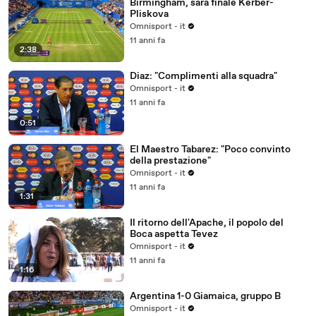
Birmingham, sarà finale Kerber-
Pliskova
Omnisport - it
11 anni fa
2:38
Diaz: "Complimenti alla squadra"
Omnisport - it
11 anni fa
0:51
El Maestro Tabarez: "Poco convinto
della prestazione"
Omnisport - it
11 anni fa
1:31
Il ritorno dell'Apache, il popolo del
Boca aspetta Tevez
Omnisport - it
11 anni fa
1:16
Argentina 1-0 Giamaica, gruppo B
Omnisport - it