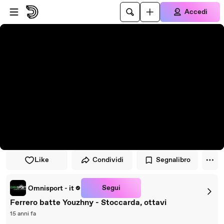
Vai al lettore
Passa al contenuto principale
Accedi
Like
Condividi
Segnalibro
Segui
Omnisport - it
Ferrero batte Youzhny - Stoccarda, ottavi
15 anni fa