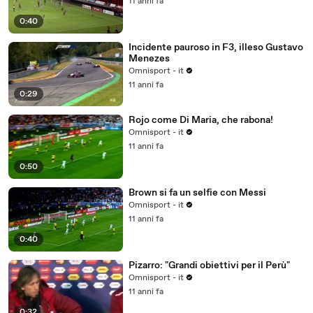
11 anni fa
0:40
Incidente pauroso in F3, illeso Gustavo
Menezes
Omnisport - it
11 anni fa
0:29
Rojo come Di Maria, che rabona!
Omnisport - it
11 anni fa
0:50
Brown si fa un selfie con Messi
Omnisport - it
11 anni fa
0:40
Pizarro: "Grandi obiettivi per il Perù"
Omnisport - it
11 anni fa
0:32