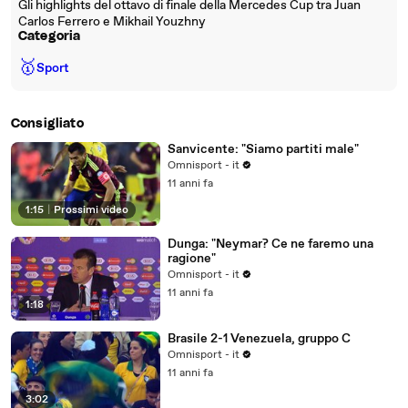
Gli highlights del ottavo di finale della Mercedes Cup tra Juan
Carlos Ferrero e Mikhail Youzhny
Categoria
🥇
Sport
Consigliato
Sanvicente: "Siamo partiti male"
Omnisport - it
11 anni fa
1:15
|
Prossimi video
Dunga: "Neymar? Ce ne faremo una
ragione"
Omnisport - it
11 anni fa
1:18
Brasile 2-1 Venezuela, gruppo C
Omnisport - it
11 anni fa
3:02