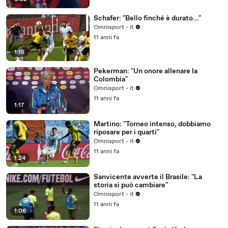
Schafer: "Bello finché è durato..."
Omnisport - it
11 anni fa
1:15
Pekerman: "Un onore allenare la
Colombia"
Omnisport - it
11 anni fa
1:17
Martino: "Torneo intenso, dobbiamo
riposare per i quarti"
Omnisport - it
11 anni fa
1:24
Sanvicente avverte il Brasile: "La
storia si può cambiare"
Omnisport - it
11 anni fa
1:06