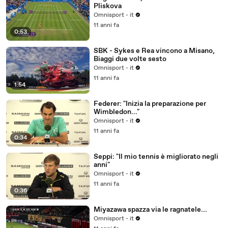
Pliskova
Omnisport - it
11 anni fa
0:53
SBK - Sykes e Rea vincono a Misano,
Biaggi due volte sesto
Omnisport - it
11 anni fa
1:54
Federer: "Inizia la preparazione per
Wimbledon..."
Omnisport - it
11 anni fa
0:34
Seppi: "Il mio tennis è migliorato negli
anni"
Omnisport - it
11 anni fa
0:36
Miyazawa spazza via le ragnatele...
Omnisport - it