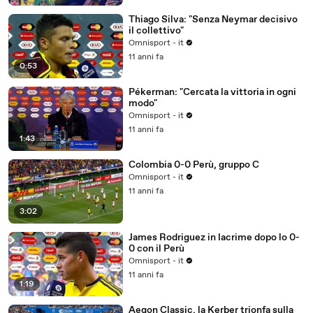
Thiago Silva: "Senza Neymar decisivo
il collettivo"
Omnisport - it
11 anni fa
0:53
Pékerman: "Cercata la vittoria in ogni
modo"
Omnisport - it
11 anni fa
1:43
Colombia 0-0 Perù, gruppo C
Omnisport - it
11 anni fa
3:02
James Rodriguez in lacrime dopo lo 0-
0 con il Perù
Omnisport - it
11 anni fa
1:19
Aegon Classic, la Kerber trionfa sulla