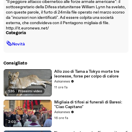
"Il peggiore attacco cibernetico alle forze armate americane": il
sottosegretario della Difesa statunitense William Lynn ha svelato,
con queste parole, il furto di 24mila file operato nel marzo scorso
da "incursori non identificati". Ad essere colpita una società
esterna, che condivideva con il Pentagono migliaia di file.
http://it.euronews.net/
Categoria
🗞
Novità
Consigliato
Allo zoo di Tama a Tokyo morte tre
leonesse, forse per colpo di calore
Askanews
11 ore fa
1:35
|
Prossimi video
Migliaia di tifosi ai funerali di Baresi:
"Ciao Capitano"
Askanews
16 ore fa
2:03