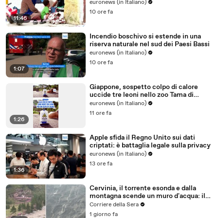
euronews (in Italiano)
10 ore fa
11:46
Incendio boschivo si estende in una
riserva naturale nel sud dei Paesi Bassi
euronews (in Italiano)
10 ore fa
1:07
Giappone, sospetto colpo di calore
uccide tre leoni nello zoo Tama di
Tokyo
euronews (in Italiano)
11 ore fa
1:26
Apple sfida il Regno Unito sui dati
criptati: è battaglia legale sulla privacy
euronews (in Italiano)
13 ore fa
1:36
Cervinia, il torrente esonda e dalla
montagna scende un muro d'acqua: il
video del nubifragio
Corriere della Sera
1 giorno fa