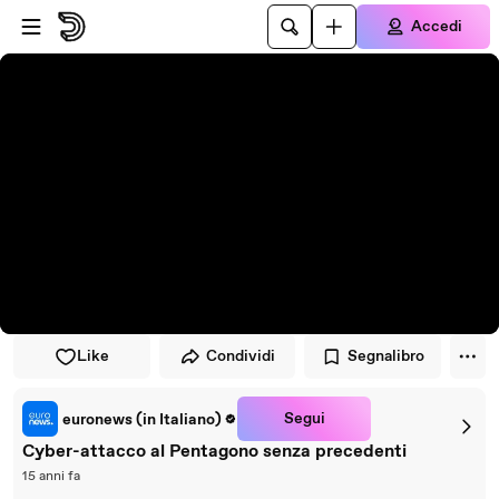
Vai al lettore
Passa al contenuto principale
Accedi
Like
Condividi
Segnalibro
Segui
euronews (in Italiano)
Cyber-attacco al Pentagono senza precedenti
15 anni fa