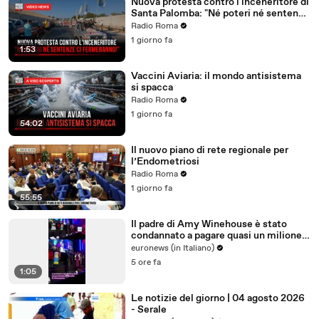
Nuova protesta contro l'inceneritore di
Santa Palomba: "Né poteri né sentenze
ci fermeranno!"
Radio Roma
1 giorno fa
1:53
Vaccini Aviaria: il mondo antisistema
si spacca
Radio Roma
1 giorno fa
54:02
Il nuovo piano di rete regionale per
l’Endometriosi
Radio Roma
1 giorno fa
55:55
Il padre di Amy Winehouse è stato
condannato a pagare quasi un milione
di sterline alle amiche
euronews (in Italiano)
5 ore fa
1:05
Le notizie del giorno | 04 agosto 2026
- Serale