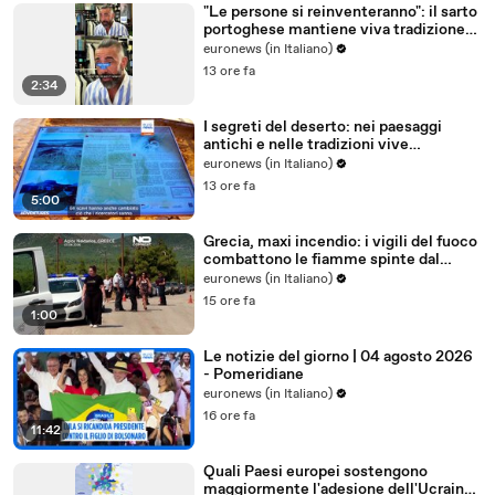
"Le persone si reinventeranno": il sarto
portoghese mantiene viva tradizione
degli abiti su misura
euronews (in Italiano)
13 ore fa
2:34
I segreti del deserto: nei paesaggi
antichi e nelle tradizioni vive
dell'Uzbekistan
euronews (in Italiano)
13 ore fa
5:00
Grecia, maxi incendio: i vigili del fuoco
combattono le fiamme spinte dal
vento
euronews (in Italiano)
15 ore fa
1:00
Le notizie del giorno | 04 agosto 2026
- Pomeridiane
euronews (in Italiano)
16 ore fa
11:42
Quali Paesi europei sostengono
maggiormente l'adesione dell'Ucraina