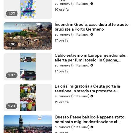
all'Ue?
euronews (in Italiano)
16 ore fa
1:30
Incendi in Grecia: case distrutte e auto
bruciate a Porto Germeno
euronews (in Italiano)
17 ore fa
1:00
Caldo estremo in Europa meridionale:
allerta per fumi tossici in Spagna,
Francia ferma reattori
euronews (in Italiano)
17 ore fa
1:07
La crisi migratoria a Ceuta porta la
tensione in strada tra proteste e
critiche al governo
euronews (in Italiano)
19 ore fa
1:23
Questo Paese baltico è appena stato
nominato miglior destinazione al
mondo per trasferirsi nel 2026
euronews (in Italiano)