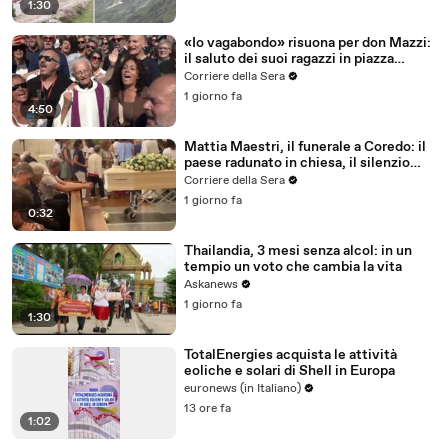
1:30
«Io vagabondo» risuona per don Mazzi:
il saluto dei suoi ragazzi in piazza
Sant'Ambrogio
Corriere della Sera
1 giorno fa
4:50
Mattia Maestri, il funerale a Coredo: il
paese radunato in chiesa, il silenzio
della famiglia, gli abbracci
Corriere della Sera
1 giorno fa
0:32
Thailandia, 3 mesi senza alcol: in un
tempio un voto che cambia la vita
Askanews
1 giorno fa
1:30
TotalEnergies acquista le attività
eoliche e solari di Shell in Europa
euronews (in Italiano)
13 ore fa
1:02