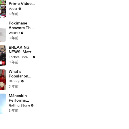
Prime Video
Will Show
Veuer
Commercials
3 年前
Starting Next
Year
Pokimane
Answers The
Web's Most
WIRED
Searched
3 年前
Questions
BREAKING
NEWS: Matt
Gaetz Tells
Forbes Breaking News
House
3 年前
Committee:
'I'm Not Going
What's
To Vote For A
Popular on
Continuing
Uber Eats?
Stringr
Resolution'
3 年前
Måneskin
Performs
"HONEY" at
Rolling Stone
MSG
3 年前