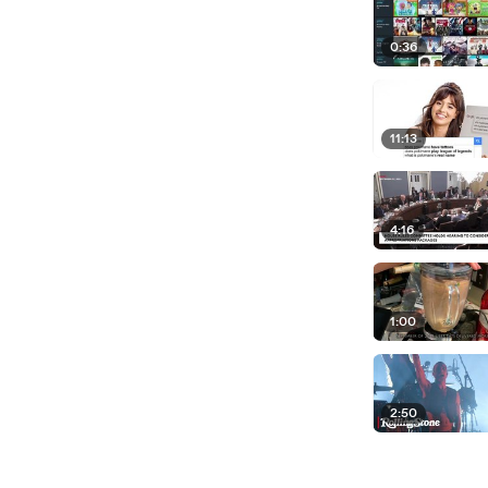
0:36
11:13
4:16
1:00
2:50