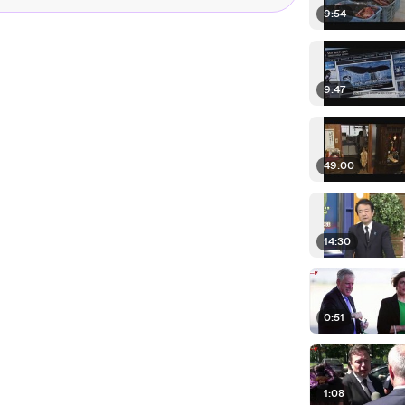
9:54
9:47
49:00
14:30
0:51
1:08