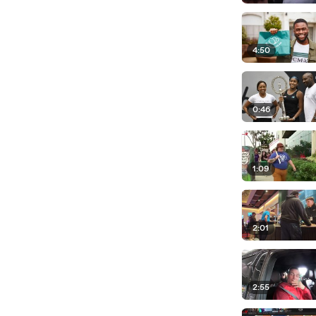
4:50
0:46
1:09
2:01
2:55