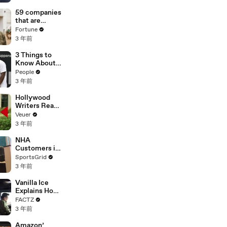
of
Misinformatio
59 companies
n or
that are
Disinformatio
changing the
Fortune
n’ Amongst
world: From
3 年前
All Social
Tesla to
Media
Chobani
3 Things to
Platforms
Know About
Coco Gauff's
People
Parents
3 年前
Hollywood
Writers Reach
‘Tentative
Veuer
Agreement’
3 年前
With Studios
After 146 Day
NHA
Strike
Customers in
Limbo as
SportsGrid
Company
3 年前
Faces
Potential
Vanilla Ice
Merger
Explains How
the 90’s
FACTZ
Shaped
3 年前
America
Amazon’