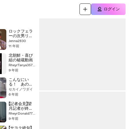
ログイン
ロックフェラ
ーの次男リチ
ャードの死【Ｎ
Jenna2830
ＥＴ ＴＶ ニュ
11 年前
ース.報道】国家
非常事態対策
北朝鮮・喜び
委員会
組の秘蔵動画
2015/03/06/
RheyrTanya3579829
ベンジャミ
9 年前
ン・フルフォ
ード
こんなにい
る！ あの有
名な犯罪者も
セカイノワダイ
実は朝鮮
6 年前
人！！
【記者会見】望
月記者が終始
大暴れ！怒る
RheyrDonald7762652
菅長官に助っ
9 年前
人のあずみ記
者参戦w「東京
【サヨク絶句】