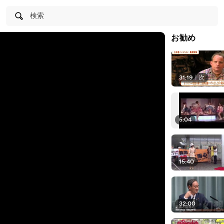
検索
お勧め
31:19
|
次
5:04
15:40
32:00