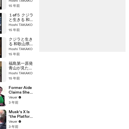
山県太地町
Hoshi TAKAKO
15 年前
１of５ クジラ
と生きる 和歌
山県太地町
Hoshi TAKAKO
15 年前
クジラと生き
る 和歌山県太
地町
Hoshi TAKAKO
15 年前
福島第一原発
青山が見た事
故現場01
Hoshi TAKAKO
15 年前
Former Aide
Claims She
Was Asked to
Veuer
Make a ‘Hit
3 年前
List’ For
Trump
Musk’s X Is
‘the Platform
With the
Veuer
Largest Ratio
3 年前