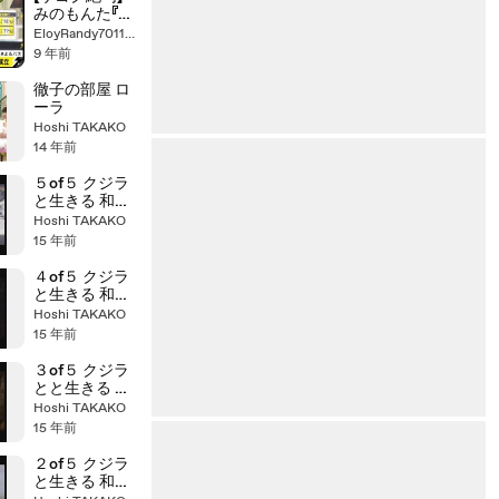
新聞の支持率
みのもんた『よ
が民進党と似
るバズ』共謀罪
EloyRandy70117922
てるw」それで
世論調査の結
9 年前
も怯まない望
果に出演者が
月！【真実と幻
凍りつく珍事
徹子の部屋 ロ
想と】
発生。国民と
ーラ
の意識の乖離
Hoshi TAKAKO
が露呈 中道
14 年前
CH
５of５ クジラ
と生きる 和歌
山県太地町
Hoshi TAKAKO
15 年前
４of５ クジラ
と生きる 和歌
山県太地町
Hoshi TAKAKO
15 年前
３of５ クジラ
とと生きる 和
歌山県太地町
Hoshi TAKAKO
15 年前
２of５ クジラ
と生きる 和歌