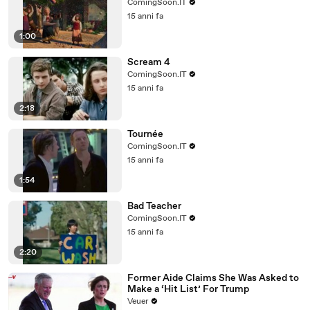
ComingSoon.IT
15 anni fa
1:00
Scream 4
ComingSoon.IT
15 anni fa
2:18
Tournée
ComingSoon.IT
15 anni fa
1:54
Bad Teacher
ComingSoon.IT
15 anni fa
2:20
Former Aide Claims She Was Asked to
Make a ‘Hit List’ For Trump
Veuer