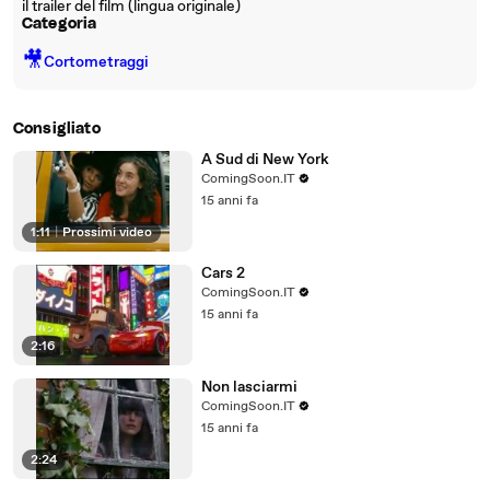
il trailer del film (lingua originale)
Categoria
🎥
Cortometraggi
Consigliato
A Sud di New York
ComingSoon.IT
15 anni fa
1:11
|
Prossimi video
Cars 2
ComingSoon.IT
15 anni fa
2:16
Non lasciarmi
ComingSoon.IT
15 anni fa
2:24