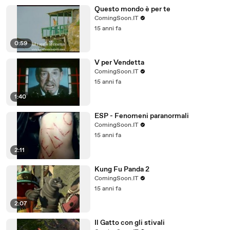
Questo mondo è per te
ComingSoon.IT
15 anni fa
0:59
V per Vendetta
ComingSoon.IT
15 anni fa
1:40
ESP - Fenomeni paranormali
ComingSoon.IT
15 anni fa
2:11
Kung Fu Panda 2
ComingSoon.IT
15 anni fa
2:07
Il Gatto con gli stivali