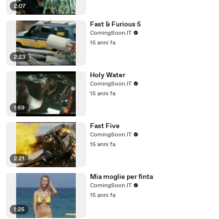
2:07
Fast & Furious 5
ComingSoon.IT
15 anni fa
2:23
Holy Water
ComingSoon.IT
15 anni fa
1:59
Fast Five
ComingSoon.IT
15 anni fa
2:21
Mia moglie per finta
ComingSoon.IT
15 anni fa
1:25