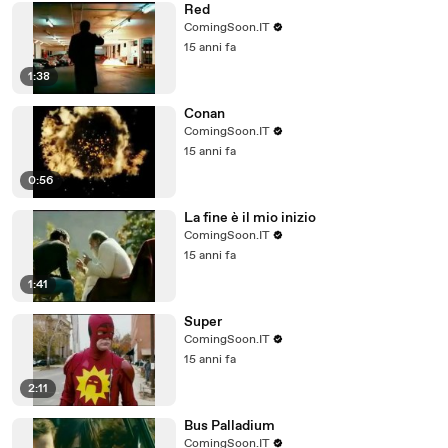
Red
ComingSoon.IT
15 anni fa
1:38
Conan
ComingSoon.IT
15 anni fa
0:56
La fine è il mio inizio
ComingSoon.IT
15 anni fa
1:41
Super
ComingSoon.IT
15 anni fa
2:11
Bus Palladium
ComingSoon.IT