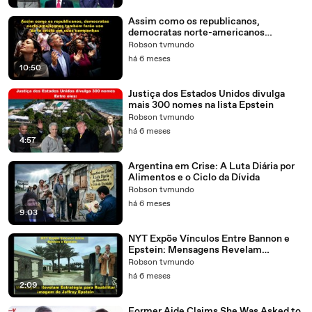
Assim como os republicanos,
democratas norte-americanos
também fazem uso da fé cristã em
Robson tvmundo
suas campanhas
há 6 meses
10:50
Justiça dos Estados Unidos divulga
mais 300 nomes na lista Epstein
Robson tvmundo
há 6 meses
4:57
Argentina em Crise: A Luta Diária por
Alimentos e o Ciclo da Dívida
Robson tvmundo
há 6 meses
9:03
NYT Expõe Vínculos Entre Bannon e
Epstein: Mensagens Revelam
Estratégia para Reabilitar Imagem
Robson tvmundo
há 6 meses
2:09
Former Aide Claims She Was Asked to