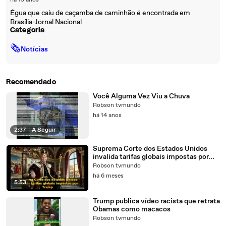
há 15 anos
Égua que caiu de caçamba de caminhão é encontrada em
Brasília-Jornal Nacional
Categoria
🗞
Notícias
Recomendado
Você Alguma Vez Viu a Chuva
Robson tvmundo
há 14 anos
2:37
|
A Seguir
Suprema Corte dos Estados Unidos
invalida tarifas globais impostas por
Trump.
Robson tvmundo
há 6 meses
5:53
Trump publica vídeo racista que retrata
Obamas como macacos
Robson tvmundo