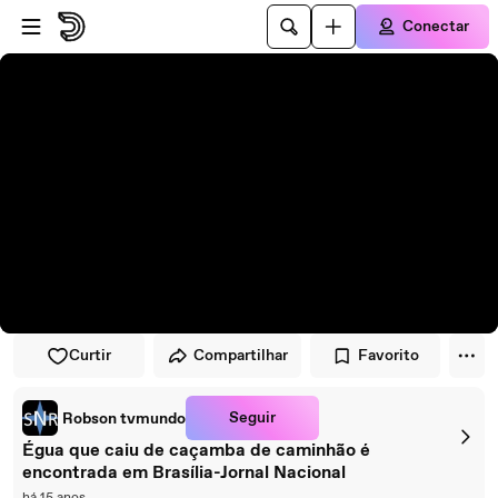
Pular para o player
Ir para o conteúdo principal
Conectar
Curtir
Compartilhar
Favorito
Seguir
Robson tvmundo
Égua que caiu de caçamba de caminhão é
encontrada em Brasília-Jornal Nacional