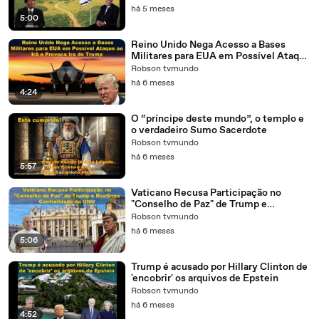
há 5 meses
5:00
Reino Unido Nega Acesso a Bases
Militares para EUA em Possível Ataque
ao Irã e Provoca Ira de Trump.
Robson tvmundo
há 6 meses
4:24
O “príncipe deste mundo”, o templo e
o verdadeiro Sumo Sacerdote
Robson tvmundo
há 6 meses
5:57
Vaticano Recusa Participação no
"Conselho de Paz" de Trump e
Reafirma Centralidade da ONU
Robson tvmundo
há 6 meses
5:06
Trump é acusado por Hillary Clinton de
'encobrir' os arquivos de Epstein
Robson tvmundo
há 6 meses
4:52