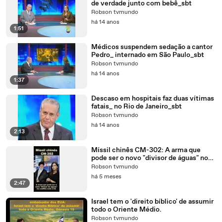
de verdade junto com bebê_sbt
Robson tvmundo
há 14 anos
1:51
Médicos suspendem sedação a cantor
Pedro_ internado em São Paulo_sbt
Robson tvmundo
há 14 anos
1:37
Descaso em hospitais faz duas vítimas
fatais_ no Rio de Janeiro_sbt
Robson tvmundo
há 14 anos
2:13
Míssil chinês CM-302: A arma que
pode ser o novo "divisor de águas" no
conflito com o Irã.
Robson tvmundo
há 5 meses
2:47
Israel tem o 'direito bíblico' de assumir
todo o Oriente Médio.
Robson tvmundo