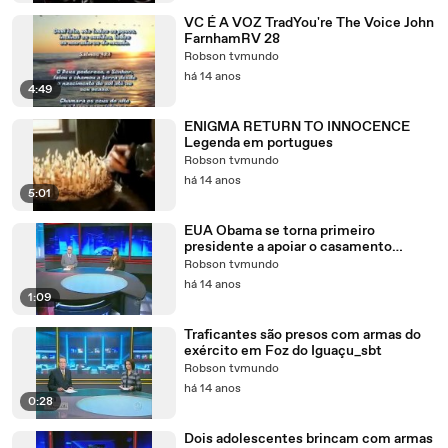
VC É A VOZ TradYou're The Voice John
FarnhamRV 28
Robson tvmundo
há 14 anos
4:49
ENIGMA RETURN TO INNOCENCE
Legenda em portugues
Robson tvmundo
há 14 anos
5:01
EUA Obama se torna primeiro
presidente a apoiar o casamento
gay_sbt
Robson tvmundo
há 14 anos
1:09
Traficantes são presos com armas do
exército em Foz do Iguaçu_sbt
Robson tvmundo
há 14 anos
0:28
Dois adolescentes brincam com armas