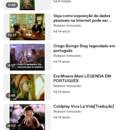
há 6 meses
0:49
Veja como exposição de dados
pessoais na Internet pode ser
prejudicial
Robson tvmundo
há 14 anos
13:37
Oingo Boingo Stay legendado em
português
Robson tvmundo
há 14 anos
4:07
Era Misere Mani LEGENDA EM
PORTUGUÊS
Robson tvmundo
há 14 anos
3:48
Coldplay Viva La Vida[Tradução]
Robson tvmundo
há 14 anos
4:03