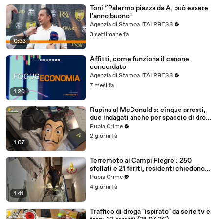
Toni “Palermo piazza da A, può essere
l'anno buono”
Agenzia di Stampa ITALPRESS
3 settimane fa
0:33
Affitti, come funziona il canone
concordato
Agenzia di Stampa ITALPRESS
7 mesi fa
1:20
Rapina al McDonald's: cinque arresti,
due indagati anche per spaccio di droga
(03.08.26)
Pupia Crime
2 giorni fa
1:07
Terremoto ai Campi Flegrei: 250
sfollati e 21 feriti, residenti chiedono
certezze sul futuro (01.08.26)
Pupia Crime
4 giorni fa
1:41
Traffico di droga "ispirato" da serie tv e