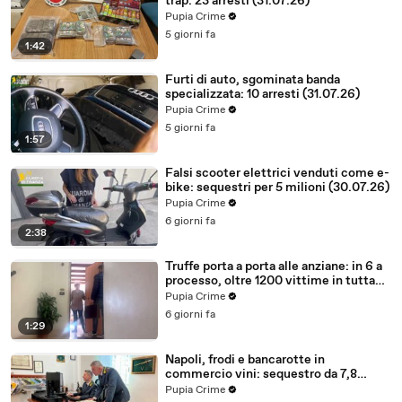
trap: 23 arresti (31.07.26)
Pupia Crime
5 giorni fa
1:42
Furti di auto, sgominata banda
specializzata: 10 arresti (31.07.26)
Pupia Crime
5 giorni fa
1:57
Falsi scooter elettrici venduti come e-
bike: sequestri per 5 milioni (30.07.26)
Pupia Crime
6 giorni fa
2:38
Truffe porta a porta alle anziane: in 6 a
processo, oltre 1200 vittime in tutta
Italia (30.07.26)
Pupia Crime
6 giorni fa
1:29
Napoli, frodi e bancarotte in
commercio vini: sequestro da 7,8
milioni (30.07.26)
Pupia Crime