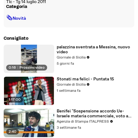
Tlc - Tg 14 luglio 2011
Categoria
🗞
Novità
Consigliato
palazzina sventrata a Messina, nuovo
video
Giornale di Sicilia
5 giorni fa
0:16
|
Prossimi video
Stonati ma felici - Puntata 15
Giornale di Sicilia
1 settimana fa
1:17:00
Benifei "Sospensione accordo Ue-
Israele materia commerciale, voto a
maggioranza"
Agenzia di Stampa ITALPRESS
3 settimane fa
2:40