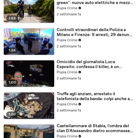
green": nuove auto elettriche e mezzi
sostenibili anche sulle isole (25.07.26)
Pupia Crime
2 settimane fa
1:53
Controlli straordinari della Polizia a
Milano e Firenze: 9 arresti, 29 denunce
e oltre 7mila persone identificate
Pupia Crime
(25.07.26)
2 settimane fa
1:24
Omicidio del giornalista Luca
Esposito: confessa il killer, è un
26enne tunisino (25.07.26)
Pupia Crime
2 settimane fa
1:03
Truffe agli anziani, arrestato il
telefonista della banda: colpi anche ad
Aversa, oltre 300mila euro il bottino
Pupia Crime
stimato (24.07.26)
2 settimane fa
1:20
Castellammare di Stabia, l'ombra del
clan D'Alessandro dietro scommesse
illegali: 5 arresti (24.07.26)
Pupia Crime