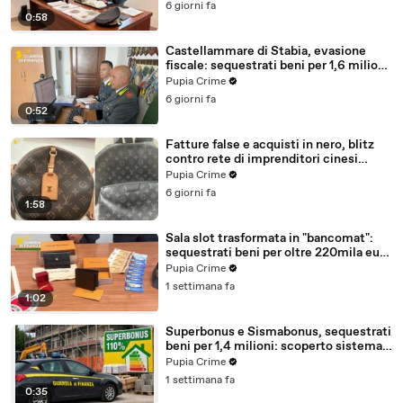
6 giorni fa
0:58
Castellammare di Stabia, evasione
fiscale: sequestrati beni per 1,6 milioni
ad un consorzio navale (29.07.26)
Pupia Crime
6 giorni fa
0:52
Fatture false e acquisti in nero, blitz
contro rete di imprenditori cinesi
sequestri per 8,5 milioni (29.07.26)
Pupia Crime
6 giorni fa
1:58
Sala slot trasformata in "bancomat":
sequestrati beni per oltre 220mila euro
a due coniugi (29.07.26)
Pupia Crime
1 settimana fa
1:02
Superbonus e Sismabonus, sequestrati
beni per 1,4 milioni: scoperto sistema
con false abitazioni (29.07.26)
Pupia Crime
1 settimana fa
0:35