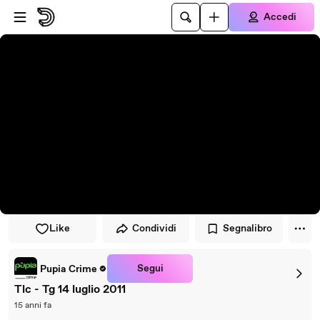
Vai al lettore
Passa al contenuto principale
Accedi
Like
Condividi
Segnalibro
Segui
Pupia Crime
Tlc - Tg 14 luglio 2011
15 anni fa