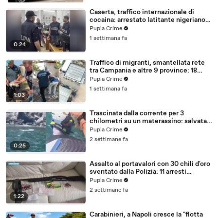
Caserta, traffico internazionale di
cocaina: arrestato latitante nigeriano
ricercato dal 2019 (28.07.26)
Pupia Crime
1 settimana fa
0:24
Traffico di migranti, smantellata rete
tra Campania e altre 9 province: 18
arresti (27.07.26)
Pupia Crime
1 settimana fa
1:03
Trascinata dalla corrente per 3
chilometri su un materassino: salvata
dalla Polizia (25.07.26)
Pupia Crime
2 settimane fa
0:25
Assalto al portavalori con 30 chili d'oro
sventato dalla Polizia: 11 arresti
(25.07.26)
Pupia Crime
2 settimane fa
1:22
Carabinieri, a Napoli cresce la "flotta