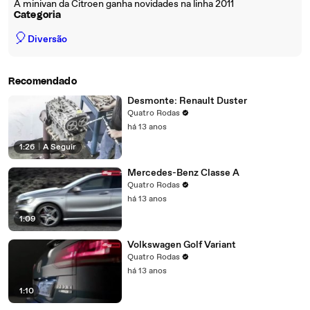
A minivan da Citroen ganha novidades na linha 2011
Categoria
🎈
Diversão
Recomendado
Desmonte: Renault Duster
Quatro Rodas
há 13 anos
1:26
|
A Seguir
Mercedes-Benz Classe A
Quatro Rodas
há 13 anos
1:09
Volkswagen Golf Variant
Quatro Rodas
há 13 anos
1:10