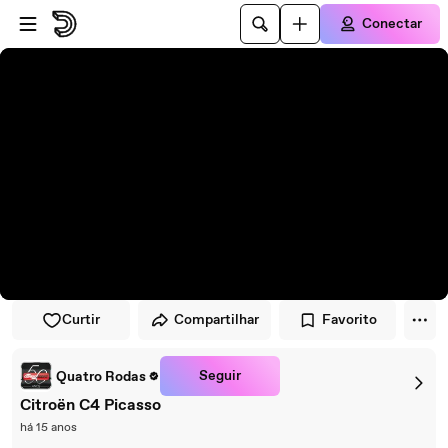
Pular para o player
Ir para o conteúdo principal
Conectar
Curtir
Compartilhar
Favorito
Seguir
Quatro Rodas
Citroën C4 Picasso
há 15 anos