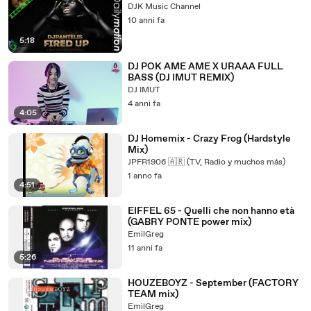
DJK Music Channel
10 anni fa
5:18
DJ POK AME AME X URAAA FULL
BASS (DJ IMUT REMIX)
DJ IMUT
4 anni fa
4:05
DJ Homemix - Crazy Frog (Hardstyle
Mix)
JPFR1906 🇦🇷 (TV, Radio y muchos más)
1 anno fa
4:51
EIFFEL 65 - Quelli che non hanno età
(GABRY PONTE power mix)
EmilGreg
11 anni fa
5:26
HOUZEBOYZ - September (FACTORY
TEAM mix)
EmilGreg