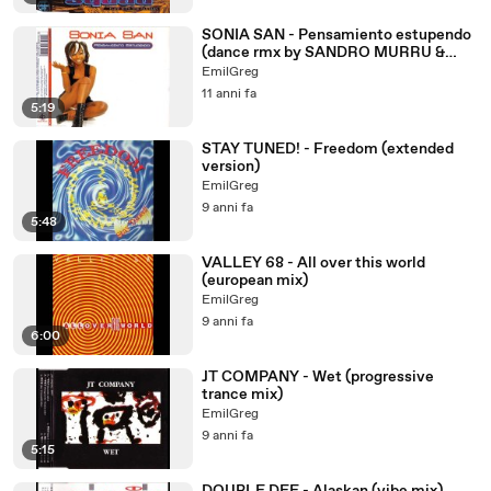
SONIA SAN - Pensamiento estupendo
(dance rmx by SANDRO MURRU &
PRINCESS MARLA)
EmilGreg
11 anni fa
5:19
STAY TUNED! - Freedom (extended
version)
EmilGreg
9 anni fa
5:48
VALLEY 68 - All over this world
(european mix)
EmilGreg
9 anni fa
6:00
JT COMPANY - Wet (progressive
trance mix)
EmilGreg
9 anni fa
5:15