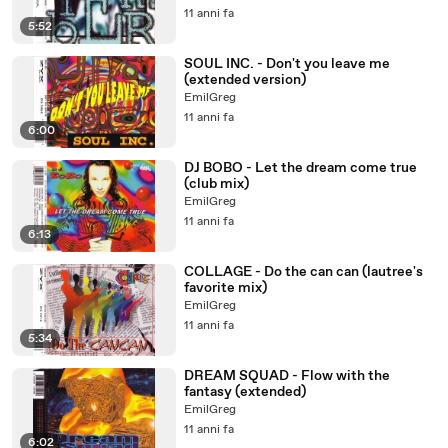
11 anni fa
5:52
SOUL INC. - Don't you leave me
(extended version)
EmilGreg
11 anni fa
6:00
DJ BOBO - Let the dream come true
(club mix)
EmilGreg
11 anni fa
6:13
COLLAGE - Do the can can (lautree's
favorite mix)
EmilGreg
11 anni fa
5:34
DREAM SQUAD - Flow with the
fantasy (extended)
EmilGreg
11 anni fa
6:02