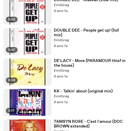
DOUBLE DEE - Alaskan (vibe mix)
EmilGreg
9 anni fa
5:42
DOUBLE DEE - People get up! (full
mix)
EmilGreg
9 anni fa
5:47
DE'LACY - More (PARAMOUR thief in
the house)
EmilGreg
9 anni fa
8:58
KK - Talkin' about (original mix)
EmilGreg
9 anni fa
5:17
TAMSYN ROSE - C'est l'amour (DOC
BROWN extended)