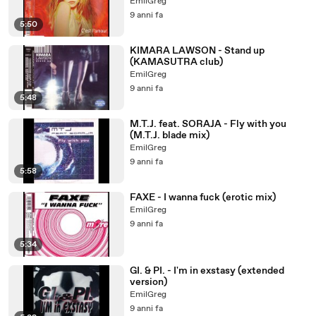
EmilGreg
9 anni fa
5:50
KIMARA LAWSON - Stand up
(KAMASUTRA club)
EmilGreg
9 anni fa
5:48
M.T.J. feat. SORAJA - Fly with you
(M.T.J. blade mix)
EmilGreg
9 anni fa
5:58
FAXE - I wanna fuck (erotic mix)
EmilGreg
9 anni fa
5:34
GI. & PI. - I'm in exstasy (extended
version)
EmilGreg
9 anni fa