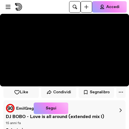
Vai al lettore
Passa al contenuto principale
Accedi
Like
Condividi
Segnalibro
Segui
EmilGreg
DJ BOBO - Love is all around (extended mix I)
15 anni fa