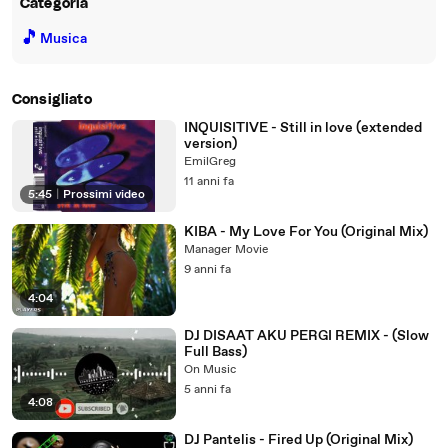
Categoria
🎵
Musica
Consigliato
INQUISITIVE - Still in love (extended
version)
EmilGreg
11 anni fa
5:45
|
Prossimi video
KIBA - My Love For You (Original Mix)
Manager Movie
9 anni fa
4:04
DJ DISAAT AKU PERGI REMIX - (Slow
Full Bass)
On Music
5 anni fa
4:08
DJ Pantelis - Fired Up (Original Mix)