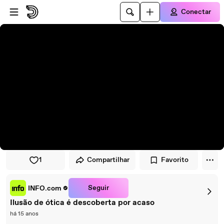
Pular para o player
Ir para o conteúdo principal
Conectar
1
Compartilhar
Favorito
Seguir
INFO.com
Ilusão de ótica é descoberta por acaso
há 15 anos