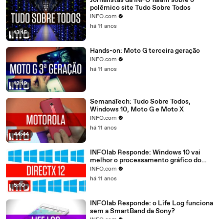
Jornalistas da INFO falam sobre o
polêmico site Tudo Sobre Todos
INFO.com
há 11 anos
13:15
Hands-on: Moto G terceira geração
INFO.com
há 11 anos
12:19
SemanaTech: Tudo Sobre Todos,
Windows 10, Moto G e Moto X
INFO.com
há 11 anos
44:44
INFOlab Responde: Windows 10 vai
melhor o processamento gráfico do
meu PC?
INFO.com
há 11 anos
5:10
INFOlab Responde: o Life Log funciona
sem a SmartBand da Sony?