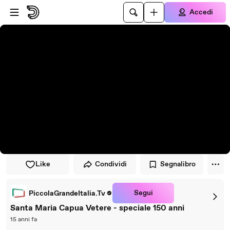
Vai al lettore
Passa al contenuto principale
Accedi
Like
Condividi
Segnalibro
Segui
PiccolaGrandeItalia.Tv
Santa Maria Capua Vetere - speciale 150 anni
15 anni fa