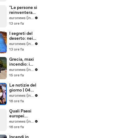
solari di Shell
in Europa
"Le persone si
reinventerann
o": il sarto
euronews (in Italiano)
portoghese
13 ore fa
mantiene viva
tradizione
I segreti del
degli abiti su
deserto: nei
misura
paesaggi
euronews (in Italiano)
antichi e nelle
13 ore fa
tradizioni vive
dell'Uzbekista
Grecia, maxi
n
incendio: i
vigili del
euronews (in Italiano)
fuoco
15 ore fa
combattono
le fiamme
Le notizie del
spinte dal
giorno | 04
vento
agosto 2026 -
euronews (in Italiano)
Pomeridiane
16 ore fa
Quali Paesi
europei
sostengono
euronews (in Italiano)
maggiorment
16 ore fa
e l'adesione
dell'Ucraina
Incendi in