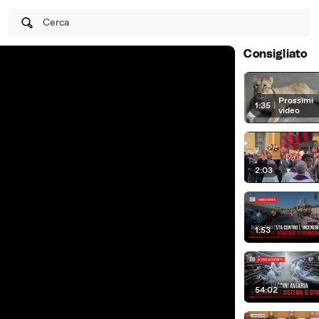
Cerca
Consigliato
Prossimi
1:35
|
video
2:03
1:53
54:02