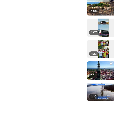
1:00
1:07
1:23
1:10
1:10