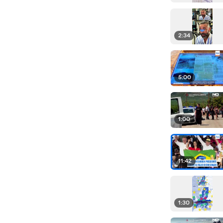
2:34
5:00
1:00
11:42
1:30