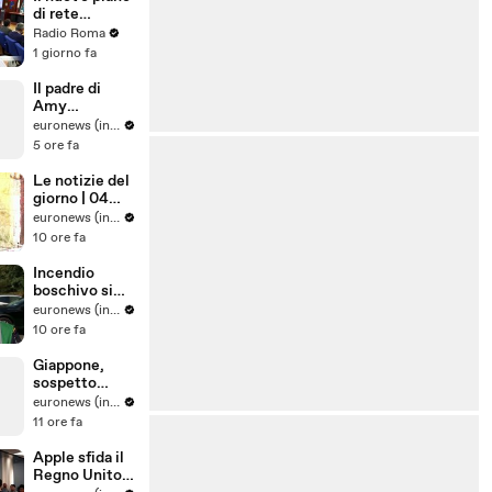
di rete
regionale per
Radio Roma
l’Endometrios
1 giorno fa
i
Il padre di
Amy
Winehouse è
euronews (in Italiano)
stato
5 ore fa
condannato a
pagare quasi
Le notizie del
un milione di
giorno | 04
sterline alle
agosto 2026 -
euronews (in Italiano)
amiche
Serale
10 ore fa
Incendio
boschivo si
estende in
euronews (in Italiano)
una riserva
10 ore fa
naturale nel
sud dei Paesi
Giappone,
Bassi
sospetto
colpo di
euronews (in Italiano)
calore uccide
11 ore fa
tre leoni nello
zoo Tama di
Apple sfida il
Tokyo
Regno Unito