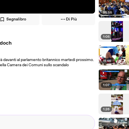
55:55
Segnalibro
Di Più
1:05
rdoch
rà davanti al parlamento britannico martedì prossimo.
11:46
ella Camera dei Comuni sullo scandalo
1:07
1:26