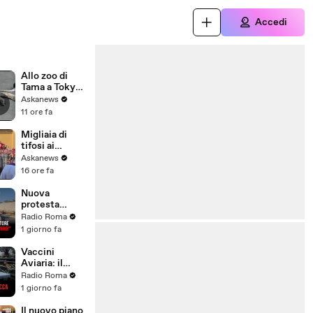
Accedi
Allo zoo di
Tama a Tokyo
morte tre
Askanews
leonesse,
11 ore fa
forse per
colpo di
Migliaia di
calore
tifosi ai
funerali di
Askanews
Baresi: "Ciao
16 ore fa
Capitano"
Nuova
protesta
contro
Radio Roma
l'inceneritore
1 giorno fa
di Santa
Palomba: "Né
Vaccini
poteri né
Aviaria: il
sentenze ci
mondo
Radio Roma
fermeranno!"
antisistema si
1 giorno fa
spacca
Il nuovo piano