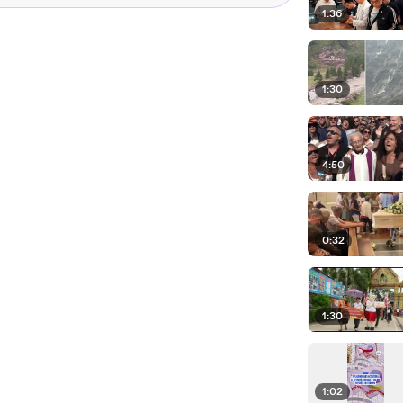
1:36
1:30
4:50
0:32
1:30
1:02