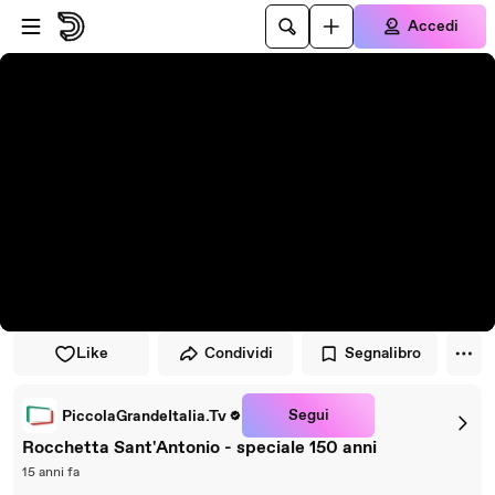
Vai al lettore
Passa al contenuto principale
Accedi
Like
Condividi
Segnalibro
Segui
PiccolaGrandeItalia.Tv
Rocchetta Sant'Antonio - speciale 150 anni
15 anni fa