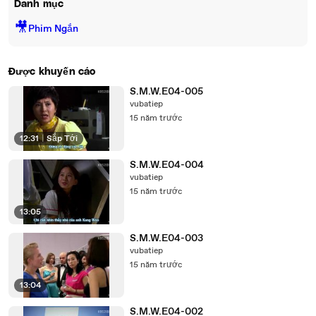
Danh mục
🎥
Phim Ngắn
Được khuyến cáo
S.M.W.E04-005
vubatiep
15 năm trước
12:31
|
Sắp Tới
S.M.W.E04-004
vubatiep
15 năm trước
13:05
S.M.W.E04-003
vubatiep
15 năm trước
13:04
S.M.W.E04-002