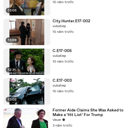
15 năm trước
13:05
City.Hunter.E17-002
vubatiep
15 năm trước
13:08
C.E17-005
vubatiep
15 năm trước
12:31
C.E17-003
vubatiep
15 năm trước
13:02
Former Aide Claims She Was Asked to
Make a ‘Hit List’ For Trump
Veuer
3 năm trước