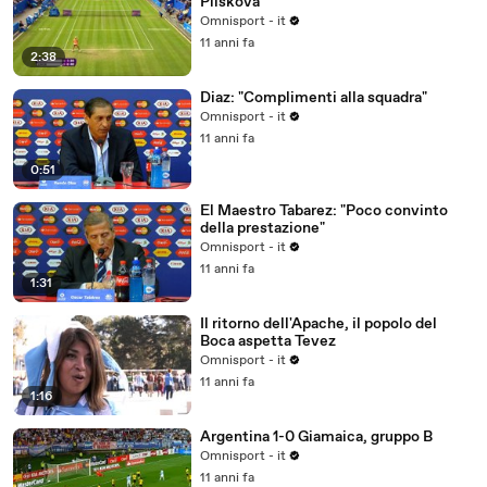
Pliskova
Omnisport - it
11 anni fa
2:38
Diaz: "Complimenti alla squadra"
Omnisport - it
11 anni fa
0:51
El Maestro Tabarez: "Poco convinto
della prestazione"
Omnisport - it
11 anni fa
1:31
Il ritorno dell'Apache, il popolo del
Boca aspetta Tevez
Omnisport - it
11 anni fa
1:16
Argentina 1-0 Giamaica, gruppo B
Omnisport - it
11 anni fa