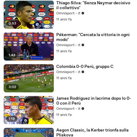
Thiago Silva: "Senza Neymar decisivo
il collettivo"
Omnisport - it
11 anni fa
0:53
Pékerman: "Cercata la vittoria in ogni
modo"
Omnisport - it
11 anni fa
1:43
Colombia 0-0 Perù, gruppo C
Omnisport - it
11 anni fa
3:02
James Rodriguez in lacrime dopo lo 0-
0 con il Perù
Omnisport - it
11 anni fa
1:19
Aegon Classic, la Kerber trionfa sulla
Pliskova