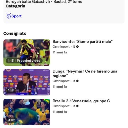
Berdych batte Gabashvili - Bastad, 2° turno
Categoria
🥇
Sport
Consigliato
Sanvicente: "Siamo partiti male"
Omnisport - it
11 anni fa
1:15
|
Prossimi video
Dunga: "Neymar? Ce ne faremo una
ragione"
Omnisport - it
11 anni fa
1:18
Brasile 2-1 Venezuela, gruppo C
Omnisport - it
11 anni fa
3:02