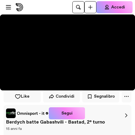
Vai al lettore
Passa al contenuto principale
Accedi
Like
Condividi
Segnalibro
Segui
Omnisport - it
Berdych batte Gabashvili - Bastad, 2° turno
15 anni fa