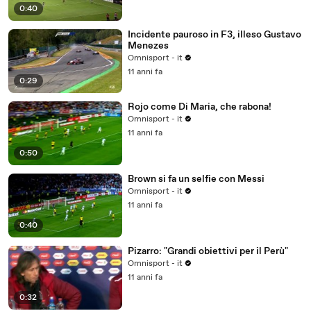
0:40
Incidente pauroso in F3, illeso Gustavo
Menezes
Omnisport - it
11 anni fa
0:29
Rojo come Di Maria, che rabona!
Omnisport - it
11 anni fa
0:50
Brown si fa un selfie con Messi
Omnisport - it
11 anni fa
0:40
Pizarro: "Grandi obiettivi per il Perù"
Omnisport - it
11 anni fa
0:32