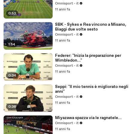
Omnisport - it
11 anni fa
0:53
SBK - Sykes e Rea vincono a Misano,
Biaggi due volte sesto
Omnisport - it
11 anni fa
1:54
Federer: "Inizia la preparazione per
Wimbledon..."
Omnisport - it
11 anni fa
0:34
Seppi: "Il mio tennis è migliorato negli
anni"
Omnisport - it
11 anni fa
0:36
Miyazawa spazza via le ragnatele...
Omnisport - it
11 anni fa