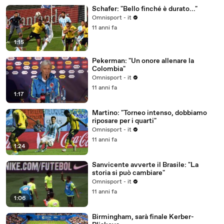
Schafer: "Bello finché è durato..."
Omnisport - it
11 anni fa
1:15
Pekerman: "Un onore allenare la
Colombia"
Omnisport - it
11 anni fa
1:17
Martino: "Torneo intenso, dobbiamo
riposare per i quarti"
Omnisport - it
11 anni fa
1:24
Sanvicente avverte il Brasile: "La
storia si può cambiare"
Omnisport - it
11 anni fa
1:06
Birmingham, sarà finale Kerber-