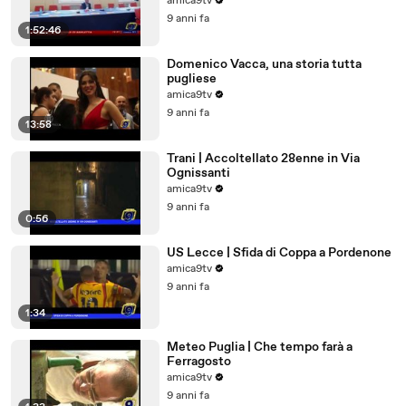
amica9tv
9 anni fa
1:52:46
Domenico Vacca, una storia tutta
pugliese
amica9tv
9 anni fa
13:58
Trani | Accoltellato 28enne in Via
Ognissanti
amica9tv
9 anni fa
0:56
US Lecce | Sfida di Coppa a Pordenone
amica9tv
9 anni fa
1:34
Meteo Puglia | Che tempo farà a
Ferragosto
amica9tv
9 anni fa