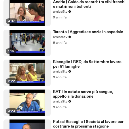
Andria | Caldo da record: tra cibi freschi
e matrimoni bollenti
amica9tv
9 anni fa
4:37
Taranto | Aggredisce anzia in ospedale
amica9tv
9 anni fa
1:16
Bisceglie | RED, da Settembre lavoro
per 81 famiglie
amica9tv
9 anni fa
2:22
BAT | In estate serve più sangue,
appello alla donazione
amica9tv
9 anni fa
3:23
Futsal Bisceglie | Società al lavoro per
costruire la prossima stagione