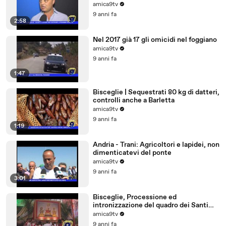
amica9tv
9 anni fa
2:58
Nel 2017 già 17 gli omicidi nel foggiano
amica9tv
9 anni fa
1:47
Bisceglie | Sequestrati 80 kg di datteri,
controlli anche a Barletta
amica9tv
9 anni fa
1:19
Andria - Trani: Agricoltori e lapidei, non
dimenticatevi del ponte
amica9tv
9 anni fa
3:01
Bisceglie, Processione ed
intronizzazione del quadro dei Santi
Martiri
amica9tv
9 anni fa