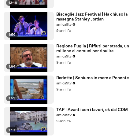
13:16
Bisceglie Jazz Festival | Ha chiuso la
rassegna Stanley Jordan
amica9tv
9 anni fa
1:56
Regione Puglia | Rifiuti per strada, un
milione ai comuni per ripulire
amica9tv
9 anni fa
1:54
Barletta | Schiuma in mare a Ponente
amica9tv
9 anni fa
1:52
TAP | Avanti con i lavori, ok dal CDM
amica9tv
9 anni fa
1:19