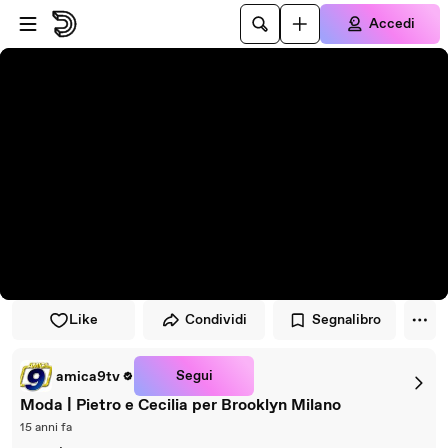
Vai al lettore
Passa al contenuto principale
Accedi
Like
Condividi
Segnalibro
Segui
amica9tv
Moda | Pietro e Cecilia per Brooklyn Milano
15 anni fa