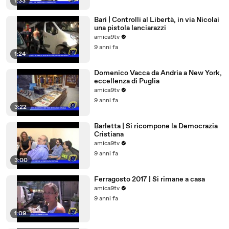
1:33
Bari | Controlli al Libertà, in via Nicolai
una pistola lanciarazzi
amica9tv
9 anni fa
1:24
Domenico Vacca da Andria a New York,
eccellenza di Puglia
amica9tv
9 anni fa
3:22
Barletta | Si ricompone la Democrazia
Cristiana
amica9tv
9 anni fa
3:00
Ferragosto 2017 | Si rimane a casa
amica9tv
9 anni fa
1:09