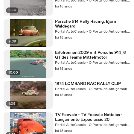
Portal AutoClassic - O Portal do Antigomobilista
há 15 anos
3:59
Porsche 914 Rally Racing, Bjorn
Waldegard
Portal AutoClassic - O Portal do Antigomobilista
há 15 anos
9:38
Eifelrennen 2009 mit Porsche 914_6
GT des Teams Mittelmotor
Portal AutoClassic - O Portal do Antigomobilista
há 15 anos
10:00
1974 LOMBARD RAC RALLY CLIP
Portal AutoClassic - O Portal do Antigomobilista
há 15 anos
1:09
TV Feevale - TV Feevale Notícias -
Lançamento Expoclassic 20
Portal AutoClassic - O Portal do Antigomobilista
há 15 anos