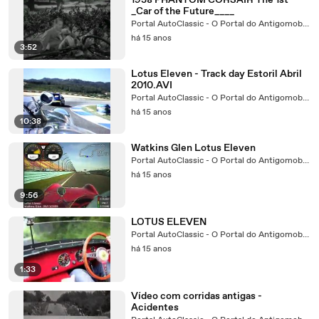
1938 PHANTOM CORSAIR The 1st
_Car of the Future____
Portal AutoClassic - O Portal do Antigomobilista
há 15 anos
3:52
Lotus Eleven - Track day Estoril Abril
2010.AVI
Portal AutoClassic - O Portal do Antigomobilista
há 15 anos
10:38
Watkins Glen Lotus Eleven
Portal AutoClassic - O Portal do Antigomobilista
há 15 anos
9:56
LOTUS ELEVEN
Portal AutoClassic - O Portal do Antigomobilista
há 15 anos
1:33
Vídeo com corridas antigas -
Acidentes