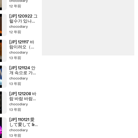
chocodiary
12 年前
[JP] 120922 그
럴수가 있나요
（あんまりで
chocodiary
す） - 정동하
12 年前
（チョン・ド
ンハ）
[JP] 121117 바
람이려오（風
になりたい）-
chocodiary
정동하（チョ
13 年前
ン・ドンハ）
[JP] 121124 안
개 속으로 가버
린 사랑（霧の
chocodiary
中に消えた
13 年前
愛）- 정동하
（チョン・ド
[JP] 121208 바
ンハ）
람 바람 바람
（風風風）- 정
chocodiary
동하（チョ
13 年前
ン・ドンハ）
[JP] 110121 愛
して愛して &
Lonely Night
chocodiary
13 年前