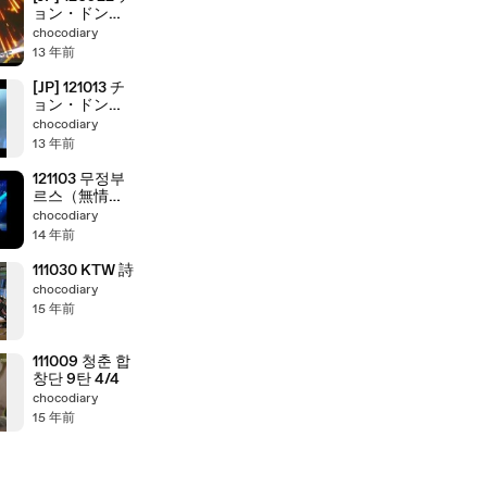
ョン・ドン
ハ - あんま
chocodiary
りです
13 年前
[JP] 121013 チ
ョン・ドンハ -
情のせいで
chocodiary
13 年前
121103 무정부
르스（無情ブ
ルース） - 정
chocodiary
동하 & 김태원
14 年前
111030 KTW 詩
chocodiary
15 年前
111009 청춘 합
창단 9탄 4/4
chocodiary
15 年前