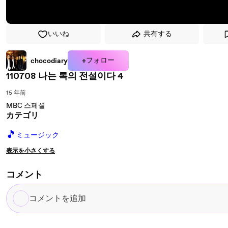
いいね
共有する
+フォロー
chocodiary
110708 나는 록의 전설이다 4
15 年前
MBC 스페셜
カテゴリ
🎵
ミュージック
表示を小さくする
コメント
コ
メ
ン