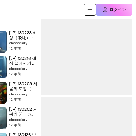
ログイン
[JP] 130223 비
상（飛翔） -
정동하（チョ
chocodiary
ン・ドンハ）
12 年前
[JP] 130216 세
상 끝에서의 시
작（世の果て
chocodiary
からのスター
12 年前
ト） - 정동하
（チョン・ド
[JP] 130209 서
ンハ）
울의 모정（ソ
ウル慕情） -
chocodiary
정동하（チョ
12 年前
ン・ドンハ）
[JP] 130202 거
위의 꿈（ガチ
ョウの夢） -
chocodiary
정동하（チョ
12 年前
ン・ドンハ）
[JP] 130126 보