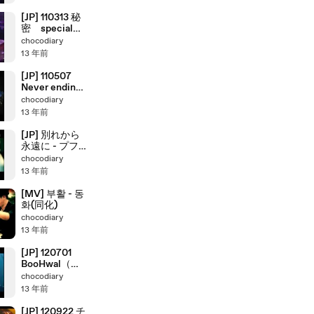
[JP] 110313 秘
密 special
vocal.パク・
chocodiary
ワンギュ
13 年前
[JP] 110507
Never ending
story & 誰もが
chocodiary
愛する
13 年前
[JP] 別れから
永遠に - プフ
ァル with ユ
chocodiary
ン・シネ
13 年前
[MV] 부활 - 동
화(同化)
chocodiary
13 年前
[JP] 120701
BooHwal（復
活） - 冷たい
chocodiary
13 年前
[JP] 120922 チ