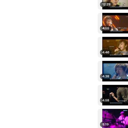
12:28
4:55
4:46
4:38
4:58
8:19