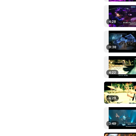
4:28
9:38
4:22
4:29
3:49