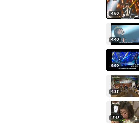
4:56
4:40
5:50
4:35
15:15