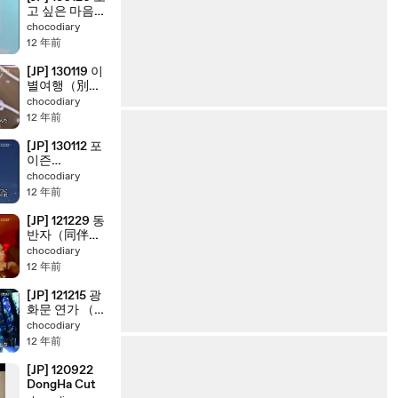
고 싶은 마음
（会いたい気
chocodiary
持ち） - 정동
12 年前
하（チョン・
ドンハ）
[JP] 130119 이
별여행（別れ
の旅） - 정동
chocodiary
하（チョン・
12 年前
ドンハ）
[JP] 130112 포
이즌
（Poison） -
chocodiary
정동하（チョ
12 年前
ン・ドンハ）
[JP] 121229 동
반자（同伴
者） - 정동하
chocodiary
（チョン・ド
12 年前
ンハ）
[JP] 121215 광
화문 연가 （光
化門恋歌） -
chocodiary
정동하（チョ
12 年前
ン・ドンハ）
& Ali
[JP] 120922
DongHa Cut