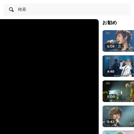
検索
お勧め
5:08
|
次
4:46
5:00
5:43