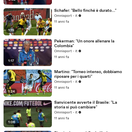
Schafer: "Bello finché è durato..."
Omnisport - it
11 anni fa
1:15
Pekerman: "Un onore allenare la
Colombia"
Omnisport - it
11 anni fa
1:17
Martino: "Torneo intenso, dobbiamo
riposare per i quarti"
Omnisport - it
11 anni fa
1:24
Sanvicente avverte il Brasile: "La
storia si può cambiare"
Omnisport - it
11 anni fa
1:06