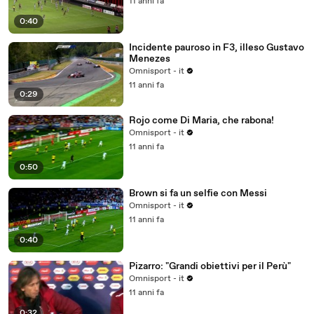
11 anni fa
0:40
Incidente pauroso in F3, illeso Gustavo
Menezes
Omnisport - it
11 anni fa
0:29
Rojo come Di Maria, che rabona!
Omnisport - it
11 anni fa
0:50
Brown si fa un selfie con Messi
Omnisport - it
11 anni fa
0:40
Pizarro: "Grandi obiettivi per il Perù"
Omnisport - it
11 anni fa
0:32