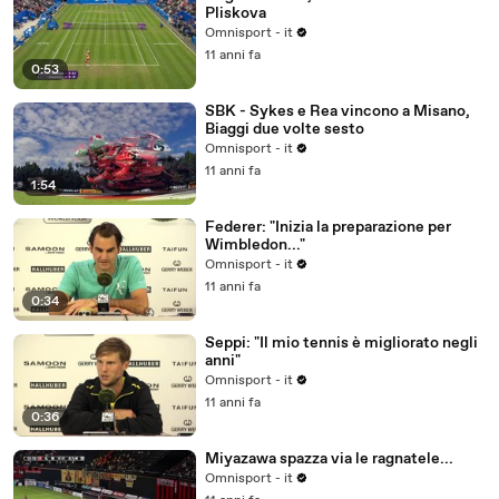
Pliskova
Omnisport - it
11 anni fa
0:53
SBK - Sykes e Rea vincono a Misano,
Biaggi due volte sesto
Omnisport - it
11 anni fa
1:54
Federer: "Inizia la preparazione per
Wimbledon..."
Omnisport - it
11 anni fa
0:34
Seppi: "Il mio tennis è migliorato negli
anni"
Omnisport - it
11 anni fa
0:36
Miyazawa spazza via le ragnatele...
Omnisport - it