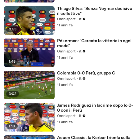
Thiago Silva: "Senza Neymar decisivo
il collettivo"
Omnisport - it
11 anni fa
0:53
Pékerman: "Cercata la vittoria in ogni
modo"
Omnisport - it
11 anni fa
1:43
Colombia 0-0 Perù, gruppo C
Omnisport - it
11 anni fa
3:02
James Rodriguez in lacrime dopo lo 0-
0 con il Perù
Omnisport - it
11 anni fa
1:19
Aegon Classic, la Kerber trionfa sulla