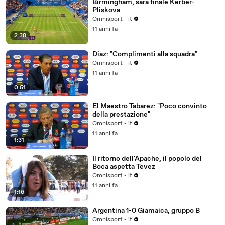
Birmingham, sarà finale Kerber-
Pliskova
Omnisport - it
11 anni fa
2:38
Diaz: "Complimenti alla squadra"
Omnisport - it
11 anni fa
0:51
El Maestro Tabarez: "Poco convinto
della prestazione"
Omnisport - it
11 anni fa
1:31
Il ritorno dell'Apache, il popolo del
Boca aspetta Tevez
Omnisport - it
11 anni fa
1:16
Argentina 1-0 Giamaica, gruppo B
Omnisport - it