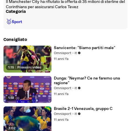
Il Manchester City ha rifiutato la offerta di 35 milioni di sterline del
Corinthians per assicurarsi Carlos Tevez
Categoria
🥇
Sport
Consigliato
Sanvicente: "Siamo partiti male"
Omnisport - it
11 anni fa
1:15
|
Prossimi video
Dunga: "Neymar? Ce ne faremo una
ragione"
Omnisport - it
11 anni fa
1:18
Brasile 2-1 Venezuela, gruppo C
Omnisport - it
11 anni fa
3:02