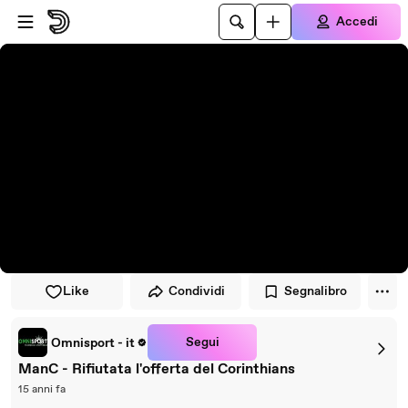
Vai al lettore
Passa al contenuto principale
Accedi
Like
Condividi
Segnalibro
Segui
Omnisport - it
ManC - Rifiutata l'offerta del Corinthians
15 anni fa