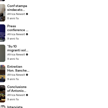
Conf stampa
sindacato
USB Soumaila
Africa Newsit
Sacko del 13-
8 anni fa
07-2018
Press
conference -
Partnership
Africa Newsit
Africa-EU
9 anni fa
"Su 10
migranti solo 1
arriva in
Africa Newsit
Europa" -
9 anni fa
Kyenge,
Partnership
Entretien
Africa EU
Hon. Sanches
Pina Helio de
Africa Newsit
Jesus, MP -
9 anni fa
Partnership
Africa EU
Conclusions
of Antonio
Tajani -
Africa Newsit
Partnership
9 anni fa
Africa EU
Intervista