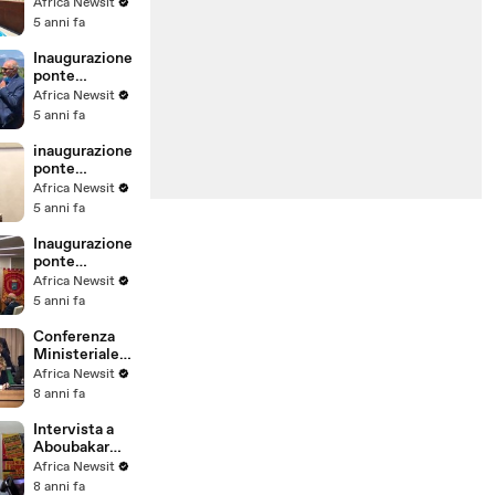
Attanasio -
Africa Newsit
intervista
5 anni fa
Bakudila
Inaugurazione
ponte
Attanasio a
Africa Newsit
Reggio Cal. -
5 anni fa
immagini
inaugurazione
ponte
Attanasio 1 -
Africa Newsit
Anselme
5 anni fa
Bakudila
Inaugurazione
ponte
Attanasio a
Africa Newsit
Reggio
5 anni fa
Calabria
Conferenza
Ministeriale
Italia – Africa
Africa Newsit
(25.10.2018)
8 anni fa
Intervista a
Aboubakar
Soumahoro
Africa Newsit
8 anni fa