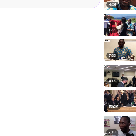
4:05
1:33
7:33
4:17
53:35
7:10