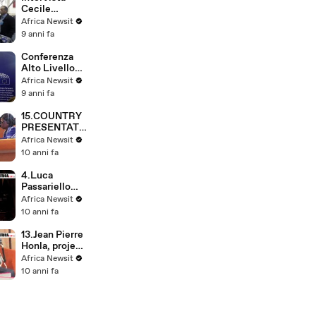
Cecile
Kyenge -
Africa Newsit
Partnership
9 anni fa
Africa EU
Conferenza
Alto Livello
Africa-UE
Africa Newsit
intervista
9 anni fa
Tajani
15.COUNTRY
PRESENTATI
ON BURKINA
Africa Newsit
FASO
10 anni fa
4.Luca
Passariello
SACE
Africa Newsit
programma
10 anni fa
Frontiers
OA2016
13.Jean Pierre
Honla, project
founder &
Africa Newsit
Chief
10 anni fa
executive
Jenpho
Enterprises