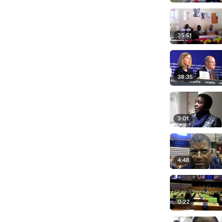
35:51
38:35
3:01
4:48
0:22