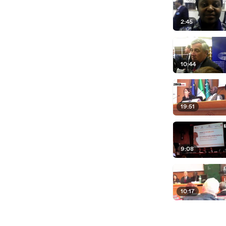
2:45
10:44
19:51
9:08
10:17