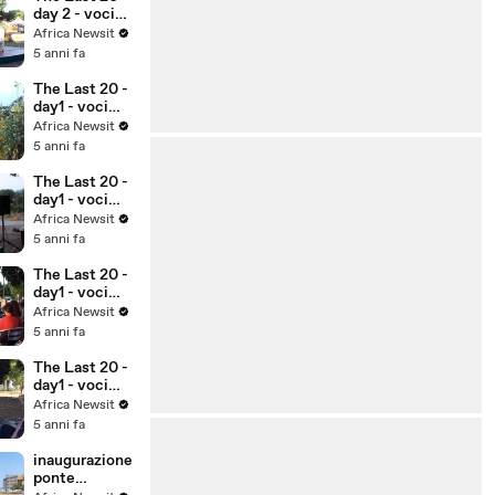
day 2 - voci
degli ultimi
Africa Newsit
5 anni fa
The Last 20 -
day1 - voci
degli ultimi II
Africa Newsit
5 anni fa
The Last 20 -
day1 - voci
degli ultimi IV
Africa Newsit
- John Mpaliza
5 anni fa
Balagizi
The Last 20 -
day1 - voci
degli ultimi III
Africa Newsit
5 anni fa
The Last 20 -
day1 - voci
degli ultimi I
Africa Newsit
5 anni fa
inaugurazione
ponte