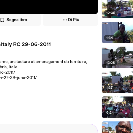
12:05
Segnalibro
Di Più
1:34
Italy RC 29-06-2011
sme, arcitecture et amenagement du territoire,
13:28
ia, Italie.
no-2011/
um-27-29-june-2011/
1:37
6:24