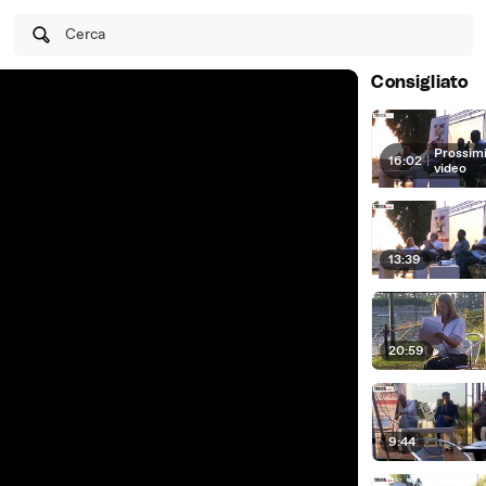
Cerca
Consigliato
Prossim
16:02
|
video
13:39
20:59
9:44